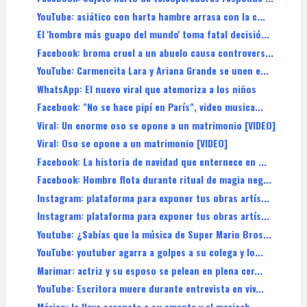
YouTube: asiático con harta hambre arrasa con la c...
El 'hombre más guapo del mundo' toma fatal decisió...
Facebook: broma cruel a un abuelo causa controvers...
YouTube: Carmencita Lara y Ariana Grande se unen e...
WhatsApp: El nuevo viral que atemoriza a los niños
Facebook: "No se hace pipí en París", video musica...
Viral: Un enorme oso se opone a un matrimonio [VIDEO]
Viral: Oso se opone a un matrimonio [VIDEO]
Facebook: La historia de navidad que enternece en ...
Facebook: Hombre flota durante ritual de magia neg...
Instagram: plataforma para exponer tus obras artís...
Instagram: plataforma para exponer tus obras artís...
Youtube: ¿Sabías que la música de Super Mario Bros...
YouTube: youtuber agarra a golpes a su colega y lo...
Marimar: actriz y su esposo se pelean en plena cer...
YouTube: Escritora muere durante entrevista en viv...
México: le lleva serenata a su amante y el mariach...