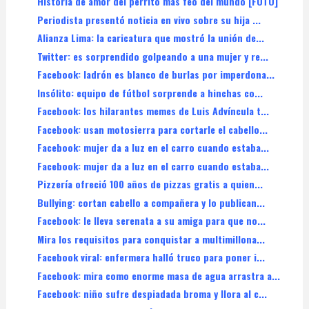
Historia de amor del perrito más feo del mundo [FOTO]
Periodista presentó noticia en vivo sobre su hija ...
Alianza Lima: la caricatura que mostró la unión de...
Twitter: es sorprendido golpeando a una mujer y re...
Facebook: ladrón es blanco de burlas por imperdona...
Insólito: equipo de fútbol sorprende a hinchas co...
Facebook: los hilarantes memes de Luis Advíncula t...
Facebook: usan motosierra para cortarle el cabello...
Facebook: mujer da a luz en el carro cuando estaba...
Facebook: mujer da a luz en el carro cuando estaba...
Pizzería ofreció 100 años de pizzas gratis a quien...
Bullying: cortan cabello a compañera y lo publican...
Facebook: le lleva serenata a su amiga para que no...
Mira los requisitos para conquistar a multimillona...
Facebook viral: enfermera halló truco para poner i...
Facebook: mira como enorme masa de agua arrastra a...
Facebook: niño sufre despiadada broma y llora al c...