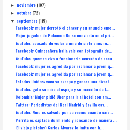
noviembre
(107)
►
octubre
(72)
►
septiembre
(115)
▼
Facebook: mujer derrotó el cáncer y su anuncio emo...
Mejor jugador de Pokémon Go se convierte en el pri...
YouTube: acusado de violar a niña de siete años re...
Facebook: Quinceañera baila vals con fotografia de...
YouTube: queman vivo a funcionario acusado de secu...
Facebook: mujer es agredida por reclamar a joven q...
Facebook: mujer es agredida por reclamar a joven q...
Estados Unidos: vaca se escapa y genera una divert...
YouTube: gato se mira al espejo y su reacción da l...
Colombia: Mujer pidió Uber para ir al hotel con am...
Twitter: Periodistas del Real Madrid y Sevilla cas...
YouTube: Niño es salvado por su vecino cuando caía...
Perrita es captada durmiendo y roncando de manera ...
'El viejo pistolas': Carlos Álvarez lo imita con h...