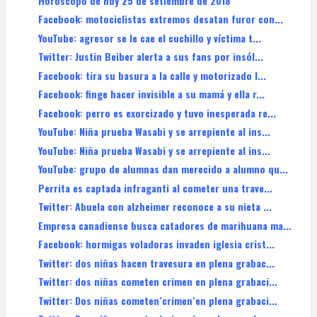
Horóscopo de hoy 25 de setiembre de 2018
Facebook: motociclistas extremos desatan furor con...
YouTube: agresor se le cae el cuchillo y víctima t...
Twitter: Justin Beiber alerta a sus fans por insól...
Facebook: tira su basura a la calle y motorizado l...
Facebook: finge hacer invisible a su mamá y ella r...
Facebook: perro es exorcizado y tuvo inesperada re...
YouTube: Niña prueba Wasabi y se arrepiente al ins...
YouTube: Niña prueba Wasabi y se arrepiente al ins...
YouTube: grupo de alumnas dan merecido a alumno qu...
Perrita es captada infraganti al cometer una trave...
Twitter: Abuela con alzheimer reconoce a su nieta ...
Empresa canadiense busca catadores de marihuana ma...
Facebook: hormigas voladoras invaden iglesia crist...
Twitter: dos niñas hacen travesura en plena grabac...
Twitter: dos niñas cometen crimen en plena grabaci...
Twitter: Dos niñas cometen´crimen´en plena grabaci...