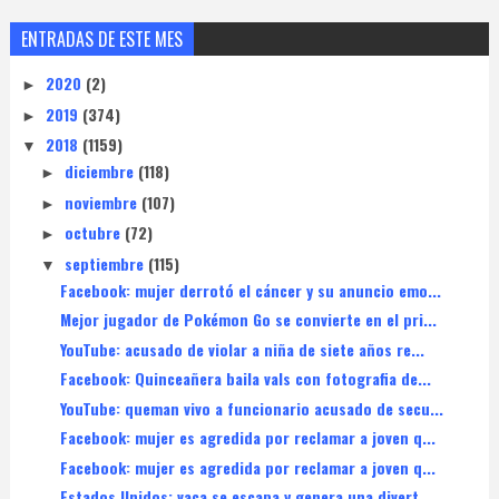
ENTRADAS DE ESTE MES
2020
(2)
►
2019
(374)
►
2018
(1159)
▼
diciembre
(118)
►
noviembre
(107)
►
octubre
(72)
►
septiembre
(115)
▼
Facebook: mujer derrotó el cáncer y su anuncio emo...
Mejor jugador de Pokémon Go se convierte en el pri...
YouTube: acusado de violar a niña de siete años re...
Facebook: Quinceañera baila vals con fotografia de...
YouTube: queman vivo a funcionario acusado de secu...
Facebook: mujer es agredida por reclamar a joven q...
Facebook: mujer es agredida por reclamar a joven q...
Estados Unidos: vaca se escapa y genera una divert...