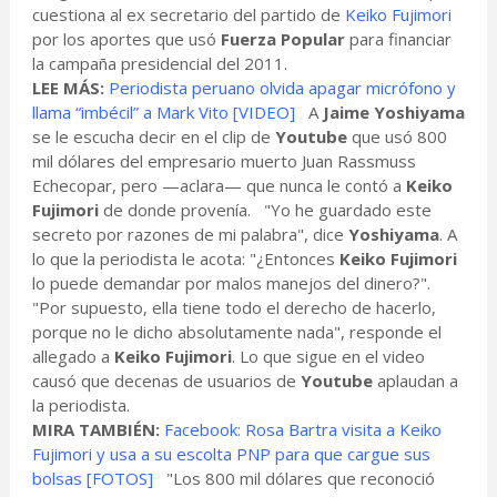
cuestiona al ex secretario del partido de
Keiko Fujimori
por los aportes que usó
Fuerza Popular
para financiar
la campaña presidencial del 2011.
LEE MÁS:
Periodista peruano olvida apagar micrófono y
llama “imbécil” a Mark Vito [VIDEO]
A
Jaime Yoshiyama
se le escucha decir en el clip de
Youtube
que usó 800
mil dólares del empresario muerto Juan Rassmuss
Echecopar, pero —aclara— que nunca le contó a
Keiko
Fujimori
de donde provenía. "Yo he guardado este
secreto por razones de mi palabra", dice
Yoshiyama
. A
lo que la periodista le acota: "¿Entonces
Keiko Fujimori
lo puede demandar por malos manejos del dinero?".
"Por supuesto, ella tiene todo el derecho de hacerlo,
porque no le dicho absolutamente nada", responde el
allegado a
Keiko Fujimori
. Lo que sigue en el video
causó que decenas de usuarios de
Youtube
aplaudan a
la periodista.
MIRA TAMBIÉN:
Facebook: Rosa Bartra visita a Keiko
Fujimori y usa a su escolta PNP para que cargue sus
bolsas [FOTOS]
"Los 800 mil dólares que reconoció