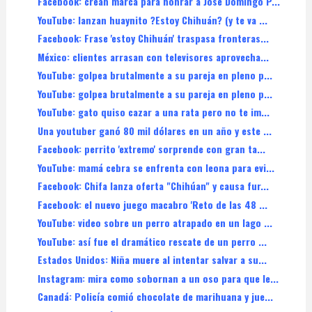
Facebook: crean marca para honrar a José Domingo P...
YouTube: lanzan huaynito ?Estoy Chihuán? (y te va ...
Facebook: Frase 'estoy Chihuán' traspasa fronteras...
México: clientes arrasan con televisores aprovecha...
YouTube: golpea brutalmente a su pareja en pleno p...
YouTube: golpea brutalmente a su pareja en pleno p...
YouTube: gato quiso cazar a una rata pero no te im...
Una youtuber ganó 80 mil dólares en un año y este ...
Facebook: perrito 'extremo' sorprende con gran ta...
YouTube: mamá cebra se enfrenta con leona para evi...
Facebook: Chifa lanza oferta "Chihúan" y causa fur...
Facebook: el nuevo juego macabro 'Reto de las 48 ...
YouTube: video sobre un perro atrapado en un lago ...
YouTube: así fue el dramático rescate de un perro ...
Estados Unidos: Niña muere al intentar salvar a su...
Instagram: mira como sobornan a un oso para que le...
Canadá: Policía comió chocolate de marihuana y jue...