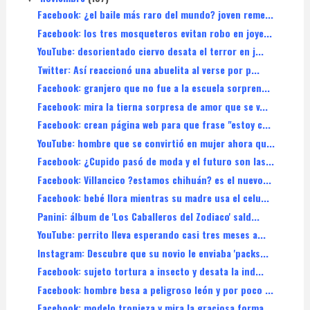
Facebook: ¿el baile más raro del mundo? joven reme...
Facebook: los tres mosqueteros evitan robo en joye...
YouTube: desorientado ciervo desata el terror en j...
Twitter: Así reaccionó una abuelita al verse por p...
Facebook: granjero que no fue a la escuela sorpren...
Facebook: mira la tierna sorpresa de amor que se v...
Facebook: crean página web para que frase "estoy c...
YouTube: hombre que se convirtió en mujer ahora qu...
Facebook: ¿Cupido pasó de moda y el futuro son las...
Facebook: Villancico ?estamos chihuán? es el nuevo...
Facebook: bebé llora mientras su madre usa el celu...
Panini: álbum de 'Los Caballeros del Zodiaco' sald...
YouTube: perrito lleva esperando casi tres meses a...
Instagram: Descubre que su novio le enviaba 'packs...
Facebook: sujeto tortura a insecto y desata la ind...
Facebook: hombre besa a peligroso león y por poco ...
Facebook: modelo tropieza y mira la graciosa forma...