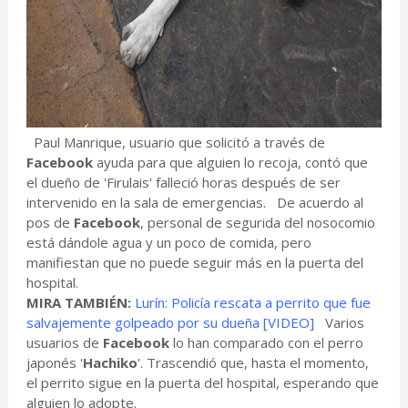
Paul Manrique, usuario que solicitó a través de
Facebook
ayuda para que alguien lo recoja, contó que
el dueño de 'Firulais' falleció horas después de ser
intervenido en la sala de emergencias. De acuerdo al
pos de
Facebook
, personal de segurida del nosocomio
está dándole agua y un poco de comida, pero
manifiestan que no puede seguir más en la puerta del
hospital.
MIRA TAMBIÉN:
Lurín: Policía rescata a perrito que fue
salvajemente golpeado por su dueña [VIDEO]
Varios
usuarios de
Facebook
lo han comparado con el perro
japonés '
Hachiko
'. Trascendió que, hasta el momento,
el perrito sigue en la puerta del hospital, esperando que
alguien lo adopte.