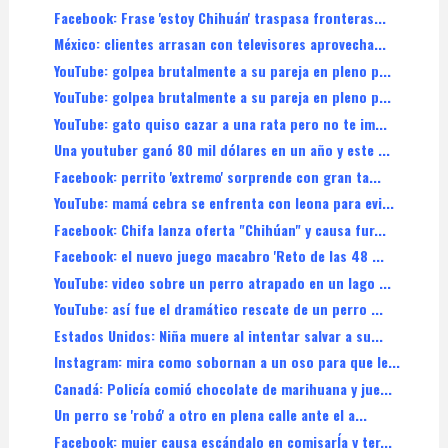
Facebook: Frase 'estoy Chihuán' traspasa fronteras...
México: clientes arrasan con televisores aprovecha...
YouTube: golpea brutalmente a su pareja en pleno p...
YouTube: golpea brutalmente a su pareja en pleno p...
YouTube: gato quiso cazar a una rata pero no te im...
Una youtuber ganó 80 mil dólares en un año y este ...
Facebook: perrito 'extremo' sorprende con gran ta...
YouTube: mamá cebra se enfrenta con leona para evi...
Facebook: Chifa lanza oferta "Chihúan" y causa fur...
Facebook: el nuevo juego macabro 'Reto de las 48 ...
YouTube: video sobre un perro atrapado en un lago ...
YouTube: así fue el dramático rescate de un perro ...
Estados Unidos: Niña muere al intentar salvar a su...
Instagram: mira como sobornan a un oso para que le...
Canadá: Policía comió chocolate de marihuana y jue...
Un perro se 'robó' a otro en plena calle ante el a...
Facebook: mujer causa escándalo en comisarÍa y ter...