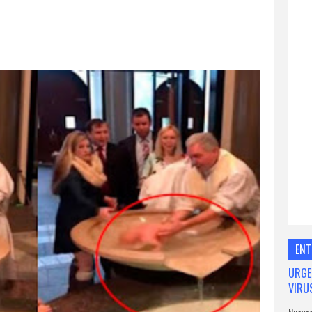
ENT
URGE
VIRU