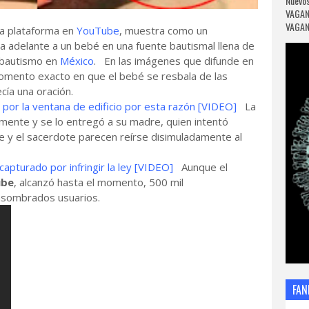
Nuevos
VAGAN
VAGANC
la plataforma en
YouTube
, muestra como un
ia adelante a un bebé en una fuente bautismal llena de
 bautismo en
México
. En las imágenes que difunde en
momento exacto en que el bebé se resbala de las
cía una oración.
o por la ventana de edificio por esta razón [VIDEO]
La
mente y se lo entregó a su madre, quien intentó
dre y el sacerdote parecen reírse disimuladamente al
capturado por infringir la ley [VIDEO]
Aunque el
ube
, alcanzó hasta el momento, 500 mil
 asombrados usuarios.
FAN