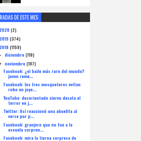
RADAS DE ESTE MES
2020
(2)
2019
(374)
2018
(1159)
diciembre
(118)
►
noviembre
(107)
▼
Facebook: ¿el baile más raro del mundo?
joven reme...
Facebook: los tres mosqueteros evitan
robo en joye...
YouTube: desorientado ciervo desata el
terror en j...
Twitter: Así reaccionó una abuelita al
verse por p...
Facebook: granjero que no fue a la
escuela sorpren...
Facebook: mira la tierna sorpresa de