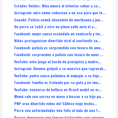
Estados Unidos: Niña muere al intentar salvar a su...
Instagram: mira como sobornan a un oso para que le...
Canadá: Policía comió chocolate de marihuana y jue...
Un perro se 'robó' a otro en plena calle ante el a...
Facebook: mujer causa escándalo en comisarÍa y ter...
Niños protagonizan divertido viral al confundir ca...
Facebook: policía es sorprendida con locura de amo...
Facebook: sorprenden a policía con locura de amor ...
YouTube: niña juega al borde de precipicio y madre...
Instagram: Alumno golpeó a su maestra que regresab...
YouTube: padre causa polémica al empujar a su hijo...
Facebook: familia es troleada por su gata y no ima...
YouTube: concurso de belleza en Brasil acabó en es...
Mamá sale con correa en mano a buscar a su hijo pa...
PNP crea divertido video del 'Cállese viejo lesbia...
Perro con enfermedades vive feliz al lado de una f...
Presos denuncian que fueron torturados con cancion...