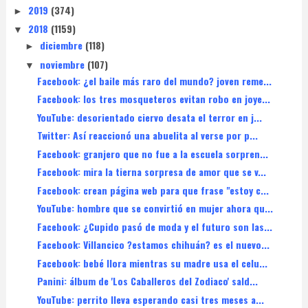
2019
(374)
►
2018
(1159)
▼
diciembre
(118)
►
noviembre
(107)
▼
Facebook: ¿el baile más raro del mundo? joven reme...
Facebook: los tres mosqueteros evitan robo en joye...
YouTube: desorientado ciervo desata el terror en j...
Twitter: Así reaccionó una abuelita al verse por p...
Facebook: granjero que no fue a la escuela sorpren...
Facebook: mira la tierna sorpresa de amor que se v...
Facebook: crean página web para que frase "estoy c...
YouTube: hombre que se convirtió en mujer ahora qu...
Facebook: ¿Cupido pasó de moda y el futuro son las...
Facebook: Villancico ?estamos chihuán? es el nuevo...
Facebook: bebé llora mientras su madre usa el celu...
Panini: álbum de 'Los Caballeros del Zodiaco' sald...
YouTube: perrito lleva esperando casi tres meses a...