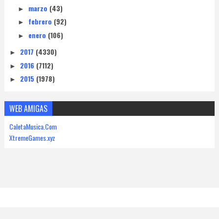
marzo
(43)
►
febrero
(92)
►
enero
(106)
►
2017
(4330)
►
2016
(7112)
►
2015
(1978)
►
WEB AMIGAS
CaletaMusica.Com
XtremeGames.xyz