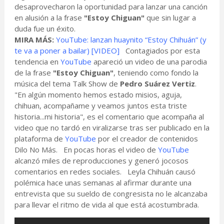
desaprovecharon la oportunidad para lanzar una canción
en alusión a la frase
"Estoy Chiguan"
que sin lugar a
duda fue un éxito.
MIRA MÁS:
YouTube: lanzan huaynito “Estoy Chihuán” (y
te va a poner a bailar) [VIDEO]
Contagiados por esta
tendencia en
YouTube
apareció un video de una parodia
de la frase
"Estoy Chiguan"
, teniendo como fondo la
música del tema Talk Show de
Pedro Suárez Vertiz
.
"En algún momento hemos estado misios, aguja,
chihuan, acompañame y veamos juntos esta triste
historia...mi historia", es el comentario que acompaña al
video que no tardó en viralizarse tras ser publicado en la
plataforma de
YouTube
por el creador de contenidos
Dilo No Más. En pocas horas el video de
YouTube
alcanzó miles de reproducciones y generó jocosos
comentarios en redes sociales. Leyla Chihuán causó
polémica hace unas semanas al afirmar durante una
entrevista que su sueldo de congresista no le alcanzaba
para llevar el ritmo de vida al que está acostumbrada.