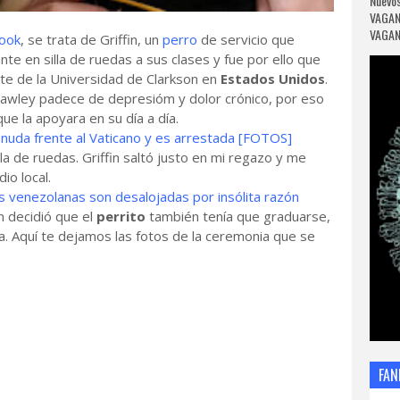
Nuevos
VAGAN
VAGANC
ook
, se trata de Griffin, un
perro
de servicio que
te en silla de ruedas a sus clases y fue por ello que
rte de la Universidad de Clarkson en
Estados Unidos
.
Hawley padece de depresióm y dolor crónico, por eso
que la apoyara en su día a día.
uda frente al Vaticano y es arrestada [FOTOS]
la de ruedas. Griffin saltó justo en mi regazo y me
dio local.
 venezolanas son desalojadas por insólita razón
n decidió que el
perrito
también tenía que graduarse,
. Aquí te dejamos las fotos de la ceremonia que se
FAN