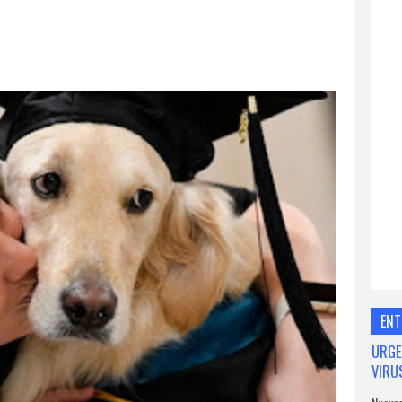
ENT
URGE
VIRU