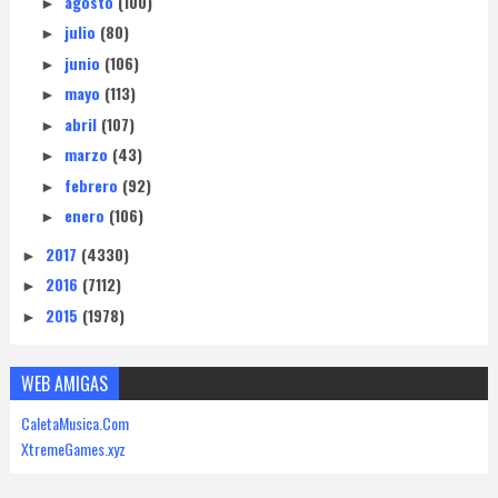
agosto
(100)
►
julio
(80)
►
junio
(106)
►
mayo
(113)
►
abril
(107)
►
marzo
(43)
►
febrero
(92)
►
enero
(106)
►
2017
(4330)
►
2016
(7112)
►
2015
(1978)
►
WEB AMIGAS
CaletaMusica.Com
XtremeGames.xyz