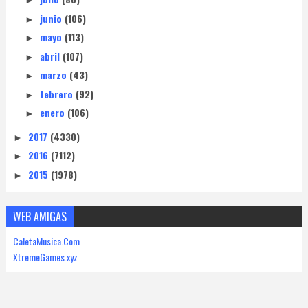
►
junio
(106)
►
mayo
(113)
►
abril
(107)
►
marzo
(43)
►
febrero
(92)
►
enero
(106)
►
2017
(4330)
►
2016
(7112)
►
2015
(1978)
►
WEB AMIGAS
CaletaMusica.Com
XtremeGames.xyz