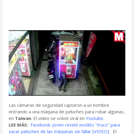
Las cámaras de seguridad captaron a un hombre
entrando a una máquina de peluches para robar algunas,
en
Taiwan
. El video se volvió viral en
Youtube
.
LEE MÁS:
Facebook: Joven reveló insólito "truco" para
sacar peluches de las máquinas sin fallar [VIDEO]
El