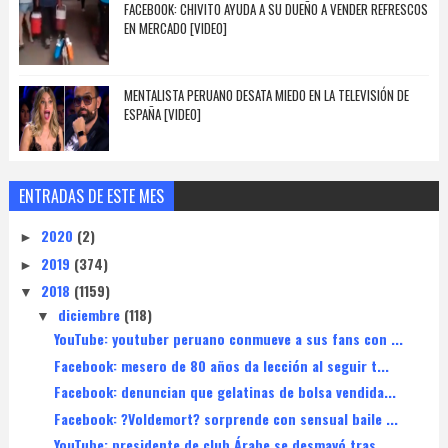
FACEBOOK: CHIVITO AYUDA A SU DUEÑO A VENDER REFRESCOS
EN MERCADO [VIDEO]
MENTALISTA PERUANO DESATA MIEDO EN LA TELEVISIÓN DE
ESPAÑA [VIDEO]
ENTRADAS DE ESTE MES
2020
(2)
►
2019
(374)
►
2018
(1159)
▼
diciembre
(118)
▼
YouTube: youtuber peruano conmueve a sus fans con ...
Facebook: mesero de 80 años da lección al seguir t...
Facebook: denuncian que gelatinas de bolsa vendida...
Facebook: ?Voldemort? sorprende con sensual baile ...
YouTube: presidente de club Árabe se desmayó tras ...