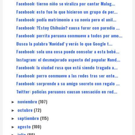
Facebook: tierno niño se viraliza por cantar Malag...
Facebook: esto fue lo que hicieron un grupo de per...
Facebook: pedía matrimonio a su novia pero el anil...
Facebook: ?Estoy Chihuán? causa furor con parodia ...
Facebook: perrita peruana conmueve a todos por amo...
Busca la palabra 'Navidad' y verás lo que Google t...
Facebook: sola una cosa puede consolar a esta bebé...
Instagram: el desmejorado aspecto del popular Nand...
Facebook: la ciudad rusa que está siendo tragada a...
Facebook: perro conmueve a las redes tras ser ente...
Facebook: sorprende a su amigo secreto con regalo ...
Twitter: policías peruanos causan sensación en red...
noviembre
(107)
►
octubre
(72)
►
septiembre
(115)
►
agosto
(100)
►
julio
(80)