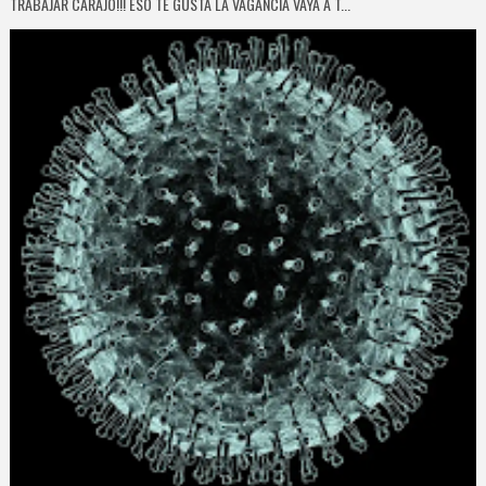
TRABAJAR CARAJO!!! ESO TE GUSTA LA VAGANCIA VAYA A T...