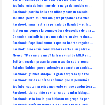
YouTube: cría de león muerde la nalga de modelo en...
Facebook: perrito baila con niños y causan revuelo...
YouTube: perro es utilizado para proponer casamien...
Facebook: mujer estrena peinado de Navidad y es la...
Instagram: conoce la conmovedora despedida de una ...
Conocido periodista peruano celebra en vivo rechaz...
Facebook: Papa Noel anuncia que no habrán regalos ...
Facebok: niño envía conmovedora carta a su padre e...
México: ?Me canso ganso? la frase viral de AMLO en...
Twitter: revelan presunta conversación sobre compr...
Estados Unidos: perro sobrevive a aparotoso accide...
Facebook: ¿tienes antojo? la gran sorpresa que rec...
Facebook: busca al héroe anónimo que le permitió s...
YouTube: captan preciso momento en que conductora ...
Facebook: tierno niño se viraliza por cantar Malag...
Facebook: esto fue lo que hicieron un grupo de per...
Facebook: pedía matrimonio a su novia pero el anil...