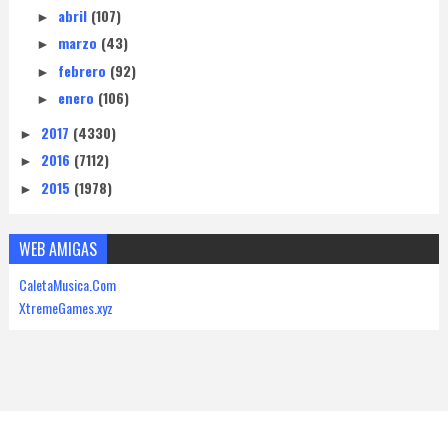
abril
(107)
►
marzo
(43)
►
febrero
(92)
►
enero
(106)
►
2017
(4330)
►
2016
(7112)
►
2015
(1978)
►
WEB AMIGAS
CaletaMusica.Com
XtremeGames.xyz