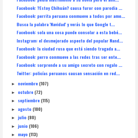
Facebook: ?Estoy Chihuán? causa furor con parodia ...
Facebook: perrita peruana conmueve a todos por amo...
Busca la palabra 'Navidad' y verás lo que Google t...
Facebook: sola una cosa puede consolar a esta bebé...
Instagram: el desmejorado aspecto del popular Nand...
Facebook: la ciudad rusa que está siendo tragada a...
Facebook: perro conmueve a las redes tras ser ente...
Facebook: sorprende a su amigo secreto con regalo ...
Twitter: policías peruanos causan sensación en red...
noviembre
(107)
►
octubre
(72)
►
septiembre
(115)
►
agosto
(100)
►
julio
(80)
►
junio
(106)
►
mayo
(113)
►