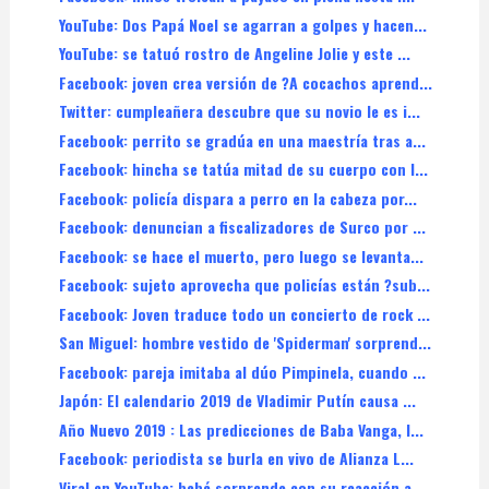
YouTube: Dos Papá Noel se agarran a golpes y hacen...
YouTube: se tatuó rostro de Angeline Jolie y este ...
Facebook: joven crea versión de ?A cocachos aprend...
Twitter: cumpleañera descubre que su novio le es i...
Facebook: perrito se gradúa en una maestría tras a...
Facebook: hincha se tatúa mitad de su cuerpo con l...
Facebook: policía dispara a perro en la cabeza por...
Facebook: denuncian a fiscalizadores de Surco por ...
Facebook: se hace el muerto, pero luego se levanta...
Facebook: sujeto aprovecha que policías están ?sub...
Facebook: Joven traduce todo un concierto de rock ...
San Miguel: hombre vestido de 'Spiderman' sorprend...
Facebook: pareja imitaba al dúo Pimpinela, cuando ...
Japón: El calendario 2019 de Vladimir Putín causa ...
Año Nuevo 2019 : Las predicciones de Baba Vanga, l...
Facebook: periodista se burla en vivo de Alianza L...
Viral en YouTube: bebé sorprende con su reacción a...