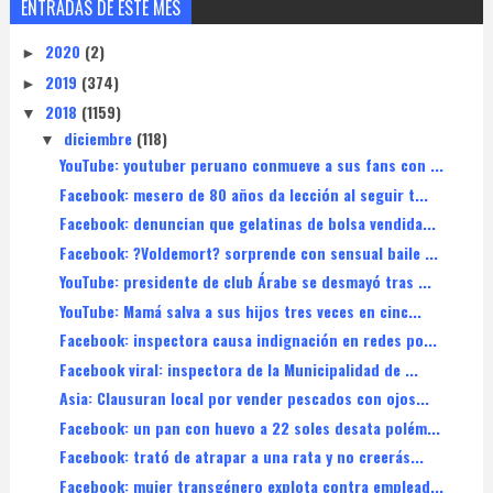
ENTRADAS DE ESTE MES
2020
(2)
►
2019
(374)
►
2018
(1159)
▼
diciembre
(118)
▼
YouTube: youtuber peruano conmueve a sus fans con ...
Facebook: mesero de 80 años da lección al seguir t...
Facebook: denuncian que gelatinas de bolsa vendida...
Facebook: ?Voldemort? sorprende con sensual baile ...
YouTube: presidente de club Árabe se desmayó tras ...
YouTube: Mamá salva a sus hijos tres veces en cinc...
Facebook: inspectora causa indignación en redes po...
Facebook viral: inspectora de la Municipalidad de ...
Asia: Clausuran local por vender pescados con ojos...
Facebook: un pan con huevo a 22 soles desata polém...
Facebook: trató de atrapar a una rata y no creerás...
Facebook: mujer transgénero explota contra emplead...