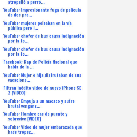
atropelló a perro...
YouTube: Impresionante fuga de película
de dos pre...
YouTube: mujeres peleaban en la vía
pública pero l...
YouTube: chofer de bus causa indignación
por la fo...
YouTube: chofer de bus causa indignación
por la fo...
Facebook: Rap de Policía Nacional que
habla de la ...
YouTube: Mujer e hija disfrutaban de sus
vacacione...
Filtran inédito video de nuevo iPhone SE
2 [VIDEO]
YouTube: Empuja a un macaco y sufre
brutal venganz...
YouTube: Hombre cae de puente y
sobrevive [VIDEO]
YouTube: Video de mujer embarazada que
hace tropez...