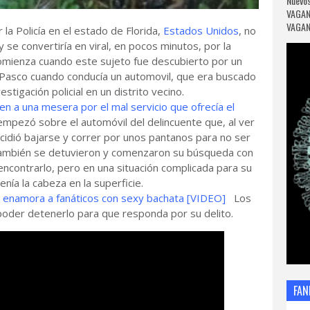
Nuevos
VAGAN
VAGANC
la Policía en el estado de Florida,
Estados Unidos
, no
 se convertiría en viral, en pocos minutos, por la
omienza cuando este sujeto fue descubierto por un
e Pasco cuando conducía un automovil, que era buscado
stigación policial en un distrito vecino.
 a una mesera por el mal servicio que ofrecía el
pezó sobre el automóvil del delincuente que, al ver
cidió bajarse y correr por unos pantanos para no ser
también se detuvieron y comenzaron su búsqueda con
n encontrarlo, pero en una situación complicada para su
tenía la cabeza en la superficie.
 enamora a fanáticos con sexy bachata [VIDEO]
Los
í poder detenerlo para que responda por su delito.
FAN