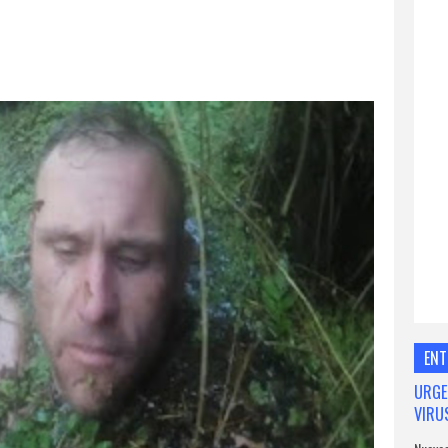
ENT
URGE
VIRU