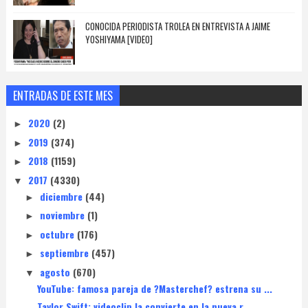
CONOCIDA PERIODISTA TROLEA EN ENTREVISTA A JAIME
YOSHIYAMA [VIDEO]
ENTRADAS DE ESTE MES
2020
(2)
►
2019
(374)
►
2018
(1159)
►
2017
(4330)
▼
diciembre
(44)
►
noviembre
(1)
►
octubre
(176)
►
septiembre
(457)
►
agosto
(670)
▼
YouTube: famosa pareja de ?Masterchef? estrena su ...
Taylor Swift: videoclip la convierte en la nueva r...