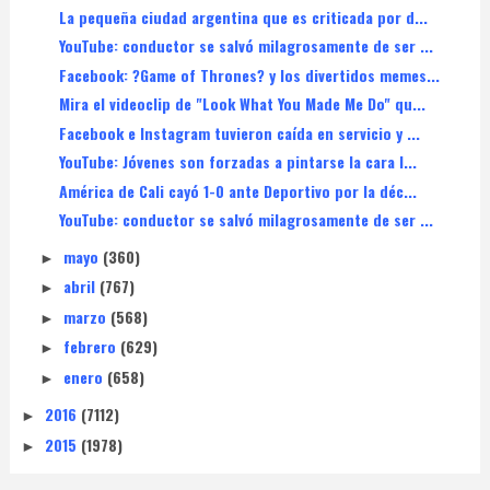
La pequeña ciudad argentina que es criticada por d...
YouTube: conductor se salvó milagrosamente de ser ...
Facebook: ?Game of Thrones? y los divertidos memes...
Mira el videoclip de "Look What You Made Me Do" qu...
Facebook e Instagram tuvieron caída en servicio y ...
YouTube: Jóvenes son forzadas a pintarse la cara l...
América de Cali cayó 1-0 ante Deportivo por la déc...
YouTube: conductor se salvó milagrosamente de ser ...
mayo
(360)
►
abril
(767)
►
marzo
(568)
►
febrero
(629)
►
enero
(658)
►
2016
(7112)
►
2015
(1978)
►