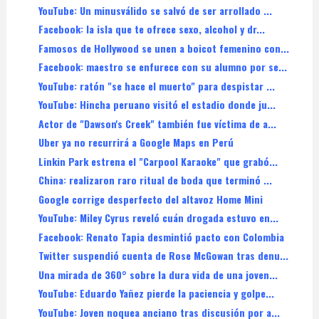
YouTube: Un minusválido se salvó de ser arrollado ...
Facebook: la isla que te ofrece sexo, alcohol y dr...
Famosos de Hollywood se unen a boicot femenino con...
Facebook: maestro se enfurece con su alumno por se...
YouTube: ratón "se hace el muerto" para despistar ...
YouTube: Hincha peruano visitó el estadio donde ju...
Actor de "Dawson's Creek" también fue víctima de a...
Uber ya no recurrirá a Google Maps en Perú
Linkin Park estrena el "Carpool Karaoke" que grabó...
China: realizaron raro ritual de boda que terminó ...
Google corrige desperfecto del altavoz Home Mini
YouTube: Miley Cyrus reveló cuán drogada estuvo en...
Facebook: Renato Tapia desmintió pacto con Colombia
Twitter suspendió cuenta de Rose McGowan tras denu...
Una mirada de 360° sobre la dura vida de una joven...
YouTube: Eduardo Yañez pierde la paciencia y golpe...
YouTube: Joven noquea anciano tras discusión por a...