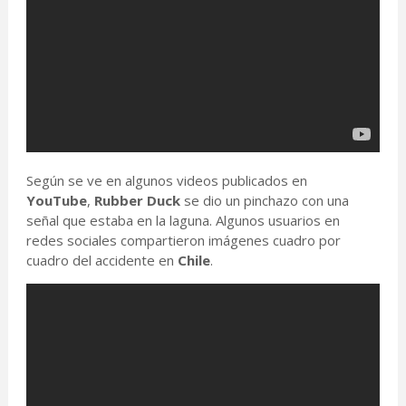
Según se ve en algunos videos publicados en
YouTube
,
Rubber Duck
se dio un pinchazo con una
señal que estaba en la laguna. Algunos usuarios en
redes sociales compartieron imágenes cuadro por
cuadro del accidente en
Chile
.