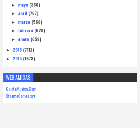
mayo
(360)
►
abril
(767)
►
marzo
(568)
►
febrero
(629)
►
enero
(658)
►
2016
(7112)
►
2015
(1978)
►
WEB AMIGAS
CaletaMusica.Com
XtremeGames.xyz