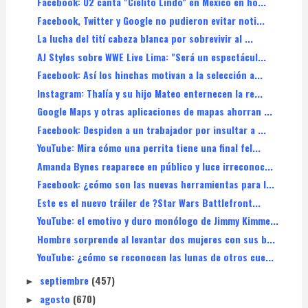
Facebook: U2 canta "Cielito Lindo" en México en ho...
Facebook, Twitter y Google no pudieron evitar noti...
La lucha del tití cabeza blanca por sobrevivir al ...
AJ Styles sobre WWE Live Lima: "Será un espectácul...
Facebook: Así los hinchas motivan a la selección a...
Instagram: Thalía y su hijo Mateo enternecen la re...
Google Maps y otras aplicaciones de mapas ahorran ...
Facebook: Despiden a un trabajador por insultar a ...
YouTube: Mira cómo una perrita tiene una final fel...
Amanda Bynes reaparece en público y luce irreconoc...
Facebook: ¿cómo son las nuevas herramientas para l...
Este es el nuevo tráiler de ?Star Wars Battlefront...
YouTube: el emotivo y duro monólogo de Jimmy Kimme...
Hombre sorprende al levantar dos mujeres con sus b...
YouTube: ¿cómo se reconocen las lunas de otros cue...
septiembre
(457)
►
agosto
(670)
►