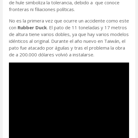
de hule simboliza la tolerancia, debido a que conoce
fronteras ni filiaciones políticas.
No es la primera vez que ocurre un accidente como este
con
Rubber Duck
. El pato de 11 toneladas y 17 metros
de altura tiene varios dobles, ya que hay varios modelos
idénticos al original. Durante el año nuevo en Taiwán, el
pato fue atacado por águilas y tras el problema la obra
de a 200.000 dólares volvió a instalarse.