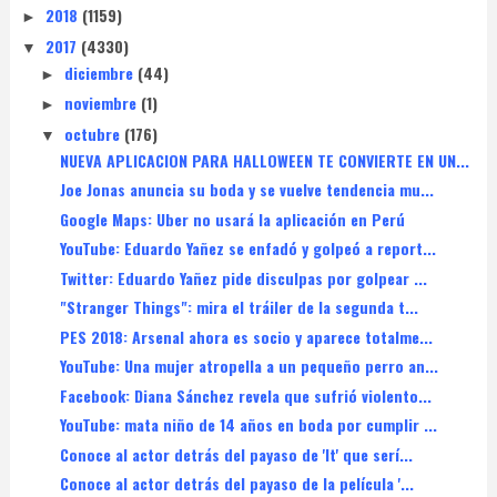
2018
(1159)
►
2017
(4330)
▼
diciembre
(44)
►
noviembre
(1)
►
octubre
(176)
▼
NUEVA APLICACION PARA HALLOWEEN TE CONVIERTE EN UN...
Joe Jonas anuncia su boda y se vuelve tendencia mu...
Google Maps: Uber no usará la aplicación en Perú
YouTube: Eduardo Yañez se enfadó y golpeó a report...
Twitter: Eduardo Yañez pide disculpas por golpear ...
"Stranger Things": mira el tráiler de la segunda t...
PES 2018: Arsenal ahora es socio y aparece totalme...
YouTube: Una mujer atropella a un pequeño perro an...
Facebook: Diana Sánchez revela que sufrió violento...
YouTube: mata niño de 14 años en boda por cumplir ...
Conoce al actor detrás del payaso de 'It' que serí...
Conoce al actor detrás del payaso de la película '...