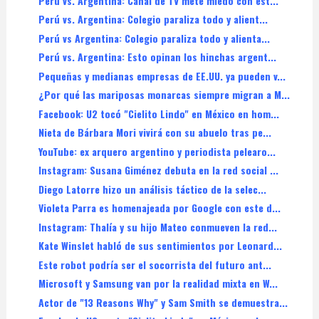
Perú vs. Argentina: Canal de TV mete miedo con est...
Perú vs. Argentina: Colegio paraliza todo y alient...
Perú vs Argentina: Colegio paraliza todo y alienta...
Perú vs. Argentina: Esto opinan los hinchas argent...
Pequeñas y medianas empresas de EE.UU. ya pueden v...
¿Por qué las mariposas monarcas siempre migran a M...
Facebook: U2 tocó "Cielito Lindo" en México en hom...
Nieta de Bárbara Mori vivirá con su abuelo tras pe...
YouTube: ex arquero argentino y periodista pelearo...
Instagram: Susana Giménez debuta en la red social ...
Diego Latorre hizo un análisis táctico de la selec...
Violeta Parra es homenajeada por Google con este d...
Instagram: Thalía y su hijo Mateo conmueven la red...
Kate Winslet habló de sus sentimientos por Leonard...
Este robot podría ser el socorrista del futuro ant...
Microsoft y Samsung van por la realidad mixta en W...
Actor de "13 Reasons Why" y Sam Smith se demuestra...