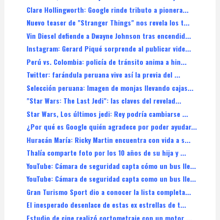
Clare Hollingworth: Google rinde tributo a pionera...
Nuevo teaser de "Stranger Things" nos revela los t...
Vin Diesel defiende a Dwayne Johnson tras encendid...
Instagram: Gerard Piqué sorprende al publicar vide...
Perú vs. Colombia: policía de tránsito anima a hin...
Twitter: farándula peruana vive así la previa del ...
Selección peruana: Imagen de monjas llevando cajas...
"Star Wars: The Last Jedi": las claves del revelad...
Star Wars, Los últimos jedi: Rey podría cambiarse ...
¿Por qué es Google quién agradece por poder ayudar...
Huracán María: Ricky Martin encuentra con vida a s...
Thalía comparte foto por los 10 años de su hija y ...
YouTube: Cámara de seguridad capta cómo un bus lle...
YouTube: Cámara de seguridad capta como un bus lle...
Gran Turismo Sport dio a conocer la lista completa...
El inesperado desenlace de estas ex estrellas de t...
Estudio de cine realizó cortometraje con un motor ...