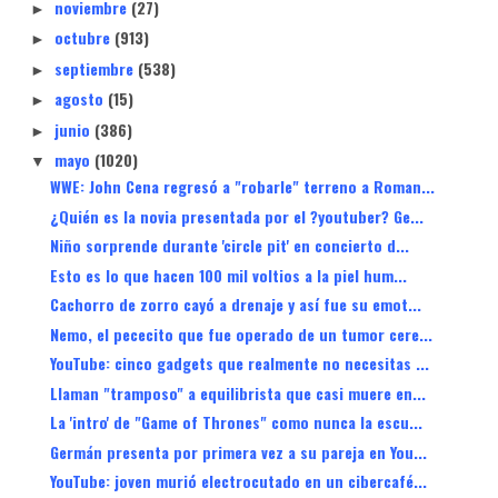
noviembre
(27)
►
octubre
(913)
►
septiembre
(538)
►
agosto
(15)
►
junio
(386)
►
mayo
(1020)
▼
WWE: John Cena regresó a "robarle" terreno a Roman...
¿Quién es la novia presentada por el ?youtuber? Ge...
Niño sorprende durante 'circle pit' en concierto d...
Esto es lo que hacen 100 mil voltios a la piel hum...
Cachorro de zorro cayó a drenaje y así fue su emot...
Nemo, el pececito que fue operado de un tumor cere...
YouTube: cinco gadgets que realmente no necesitas ...
Llaman "tramposo" a equilibrista que casi muere en...
La 'intro' de "Game of Thrones" como nunca la escu...
Germán presenta por primera vez a su pareja en You...
YouTube: joven murió electrocutado en un cibercafé...