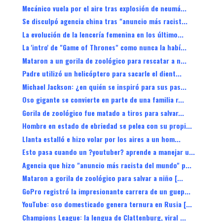
Mecánico vuela por el aire tras explosión de neumá...
Se disculpó agencia china tras "anuncio más racist...
La evolución de la lencería femenina en los último...
La 'intro' de "Game of Thrones" como nunca la habí...
Mataron a un gorila de zoológico para rescatar a n...
Padre utilizó un helicóptero para sacarle el dient...
Michael Jackson: ¿en quién se inspiró para sus pas...
Oso gigante se convierte en parte de una familia r...
Gorila de zoológico fue matado a tiros para salvar...
Hombre en estado de ebriedad se pelea con su propi...
Llanta estalló e hizo volar por los aires a un hom...
Esto pasa cuando un ?youtuber? aprende a manejar u...
Agencia que hizo "anuncio más racista del mundo" p...
Mataron a gorila de zoológico para salvar a niño [...
GoPro registró la impresionante carrera de un guep...
YouTube: oso domesticado genera ternura en Rusia [...
Champions League: la lengua de Clattenburg, viral ...