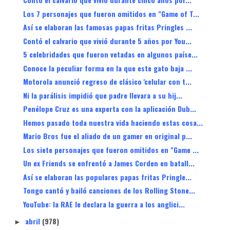
Los 7 personajes que fueron omitidos en "Game of T...
Así se elaboran las famosas papas fritas Pringles ...
Contó el calvario que vivió durante 5 años por You...
5 celebridades que fueron vetadas en algunos paíse...
Conoce la peculiar forma en la que este gato baja ...
Motorola anunció regreso de clásico 'celular con t...
Ni la parálisis impidió que padre llevara a su hij...
Penélope Cruz es una experta con la aplicación Dub...
Hemos pasado toda nuestra vida haciendo estas cosa...
Mario Bros fue el aliado de un gamer en original p...
Los siete personajes que fueron omitidos en "Game ...
Un ex Friends se enfrentó a James Corden en batall...
Así se elaboran las populares papas fritas Pringle...
Tongo cantó y bailó canciones de los Rolling Stone...
YouTube: la RAE le declara la guerra a los anglici...
abril
(978)
►