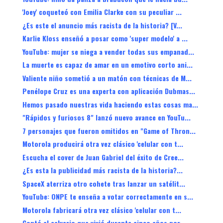
'Joey' coqueteó con Emilia Clarke con su peculiar ...
¿Es este el anuncio más racista de la historia? [V...
Karlie Kloss enseñó a posar como 'super modelo' a ...
YouTube: mujer se niega a vender todas sus empanad...
La muerte es capaz de amar en un emotivo corto ani...
Valiente niño sometió a un matón con técnicas de M...
Penélope Cruz es una experta con aplicación Dubmas...
Hemos pasado nuestras vida haciendo estas cosas ma...
"Rápidos y furiosos 8" lanzó nuevo avance en YouTu...
7 personajes que fueron omitidos en "Game of Thron...
Motorola producirá otra vez clásico 'celular con t...
Escucha el cover de Juan Gabriel del éxito de Cree...
¿Es esta la publicidad más racista de la historia?...
SpaceX aterriza otro cohete tras lanzar un satélit...
YouTube: ONPE te enseña a votar correctamente en s...
Motorola fabricará otra vez clásico 'celular con t...
Contó el calvario que vivió durante cinco años por...