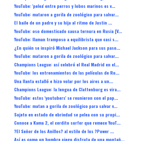
YouTube: 'pelea' entre perros y lobos marinos es v...
YouTube: mataron a gorila de zoológico para salvar...
El baile de un padre y su hija al ritmo de Justin ...
YouTube: oso domesticado causa ternura en Rusia [V...
YouTube: llaman tramposo a equilibrista que casi s...
¿En quién se inspiró Michael Jackson para sus paso...
YouTube: mataron a gorila de zoológico para salvar...
Champions League: así celebró el Real Madrid en el...
YouTube: los entrenamientos de las películas de Ro...
Una llanta estalló e hizo volar por los aires a un...
Champions League: la lengua de Clattenburg es vira...
YouTube: estos 'youtubers' se reunieron con el pap...
YouTube: matan a gorila de zoológico para salvar v...
Sujeto en estado de ebriedad se pelea con su propi...
Conoce a Kama 2, el cerdito surfer que remece YouT...
?El Señor de los Anillos? al estilo de los ?Power ...
Así es como un hombre ciego disfruta de una montañ...