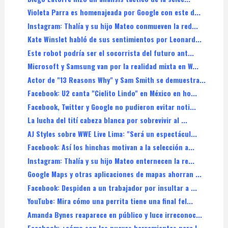
Violeta Parra es homenajeada por Google con este d...
Instagram: Thalía y su hijo Mateo conmueven la red...
Kate Winslet habló de sus sentimientos por Leonard...
Este robot podría ser el socorrista del futuro ant...
Microsoft y Samsung van por la realidad mixta en W...
Actor de "13 Reasons Why" y Sam Smith se demuestra...
Facebook: U2 canta "Cielito Lindo" en México en ho...
Facebook, Twitter y Google no pudieron evitar noti...
La lucha del tití cabeza blanca por sobrevivir al ...
AJ Styles sobre WWE Live Lima: "Será un espectácul...
Facebook: Así los hinchas motivan a la selección a...
Instagram: Thalía y su hijo Mateo enternecen la re...
Google Maps y otras aplicaciones de mapas ahorran ...
Facebook: Despiden a un trabajador por insultar a ...
YouTube: Mira cómo una perrita tiene una final fel...
Amanda Bynes reaparece en público y luce irreconoc...
Facebook: ¿cómo son las nuevas herramientas para l...