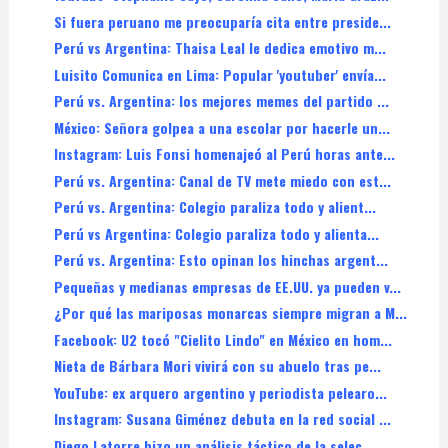
Si fuera peruano me preocuparía cita entre preside...
Perú vs Argentina: Thaisa Leal le dedica emotivo m...
Luisito Comunica en Lima: Popular 'youtuber' envía...
Perú vs. Argentina: los mejores memes del partido ...
México: Señora golpea a una escolar por hacerle un...
Instagram: Luis Fonsi homenajeó al Perú horas ante...
Perú vs. Argentina: Canal de TV mete miedo con est...
Perú vs. Argentina: Colegio paraliza todo y alient...
Perú vs Argentina: Colegio paraliza todo y alienta...
Perú vs. Argentina: Esto opinan los hinchas argent...
Pequeñas y medianas empresas de EE.UU. ya pueden v...
¿Por qué las mariposas monarcas siempre migran a M...
Facebook: U2 tocó "Cielito Lindo" en México en hom...
Nieta de Bárbara Mori vivirá con su abuelo tras pe...
YouTube: ex arquero argentino y periodista pelearo...
Instagram: Susana Giménez debuta en la red social ...
Diego Latorre hizo un análisis táctico de la selec...