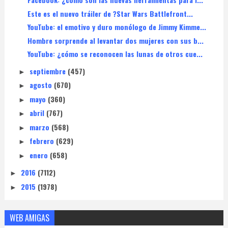
Este es el nuevo tráiler de ?Star Wars Battlefront...
YouTube: el emotivo y duro monólogo de Jimmy Kimme...
Hombre sorprende al levantar dos mujeres con sus b...
YouTube: ¿cómo se reconocen las lunas de otros cue...
septiembre
(457)
►
agosto
(670)
►
mayo
(360)
►
abril
(767)
►
marzo
(568)
►
febrero
(629)
►
enero
(658)
►
2016
(7112)
►
2015
(1978)
►
WEB AMIGAS