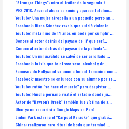
"Stranger Things": mira el tráiler de la segunda t...
PES 2018: Arsenal ahora es socio y aparece totalme...
YouTube: Una mujer atropella a un pequeño perro an...
Facebook: Diana Sánchez revela que sufrió violento...
YouTube: mata niño de 14 años en boda por cumplir ...
Conoce al actor detrás del payaso de 'It' que serí...
Conoce al actor detrás del payaso de la película '...
YouTube: Un minusválido se salvó de ser arrollado ...
Facebook: la isla que te ofrece sexo, alcohol y dr...
Famosos de Hollywood se unen a boicot femenino con...
Facebook: maestro se enfurece con su alumno por se...
YouTube: ratón "se hace el muerto" para despistar ...
YouTube: Hincha peruano visitó el estadio donde ju...
Actor de "Dawson's Creek" también fue víctima de a...
Uber ya no recurrirá a Google Maps en Perú
Linkin Park estrena el "Carpool Karaoke" que grabó...
China: realizaron raro ritual de boda que terminó ...