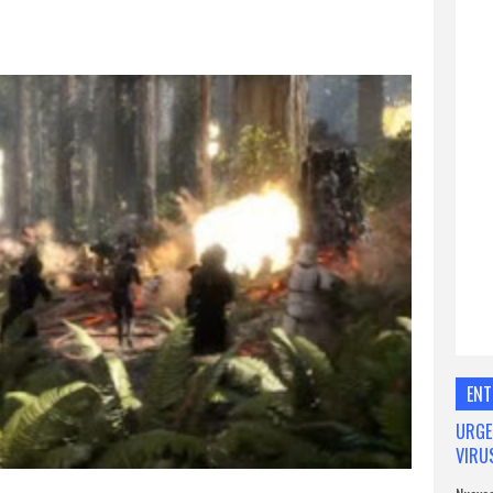
ENT
URGE
VIRU