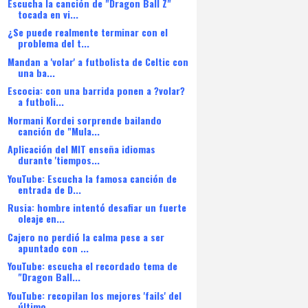
Escucha la canción de "Dragon Ball Z"
tocada en vi...
¿Se puede realmente terminar con el
problema del t...
Mandan a 'volar' a futbolista de Celtic con
una ba...
Escocia: con una barrida ponen a ?volar?
a futboli...
Normani Kordei sorprende bailando
canción de "Mula...
Aplicación del MIT enseña idiomas
durante 'tiempos...
YouTube: Escucha la famosa canción de
entrada de D...
Rusia: hombre intentó desafiar un fuerte
oleaje en...
Cajero no perdió la calma pese a ser
apuntado con ...
YouTube: escucha el recordado tema de
"Dragon Ball...
YouTube: recopilan los mejores 'fails' del
último ...