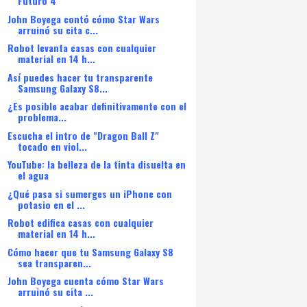
Futuro 4"
John Boyega contó cómo Star Wars
arruinó su cita c...
Robot levanta casas con cualquier
material en 14 h...
Así puedes hacer tu transparente
Samsung Galaxy S8...
¿Es posible acabar definitivamente con el
problema...
Escucha el intro de "Dragon Ball Z"
tocado en viol...
YouTube: la belleza de la tinta disuelta en
el agua
¿Qué pasa si sumerges un iPhone con
potasio en el ...
Robot edifica casas con cualquier
material en 14 h...
Cómo hacer que tu Samsung Galaxy S8
sea transparen...
John Boyega cuenta cómo Star Wars
arruinó su cita ...