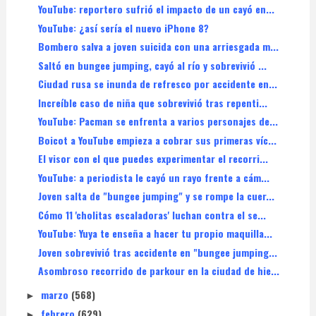
YouTube: reportero sufrió el impacto de un cayó en...
YouTube: ¿así sería el nuevo iPhone 8?
Bombero salva a joven suicida con una arriesgada m...
Saltó en bungee jumping, cayó al río y sobrevivió ...
Ciudad rusa se inunda de refresco por accidente en...
Increíble caso de niña que sobrevivió tras repenti...
YouTube: Pacman se enfrenta a varios personajes de...
Boicot a YouTube empieza a cobrar sus primeras víc...
El visor con el que puedes experimentar el recorri...
YouTube: a periodista le cayó un rayo frente a cám...
Joven salta de "bungee jumping" y se rompe la cuer...
Cómo 11 'cholitas escaladoras' luchan contra el se...
YouTube: Yuya te enseña a hacer tu propio maquilla...
Joven sobrevivió tras accidente en "bungee jumping...
Asombroso recorrido de parkour en la ciudad de hie...
marzo
(568)
►
febrero
(629)
►