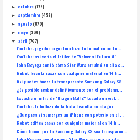
octubre
(176)
►
septiembre
(457)
►
agosto
(670)
►
mayo
(360)
►
abril
(767)
▼
YouTube: jugador argentino hizo todo mal en un tir...
YouTube: así sería el tráiler de "Volver al Futuro 4"
John Boyega contó cómo Star Wars arruinó su cita c...
Robot levanta casas con cualquier material en 14 h...
Así puedes hacer tu transparente Samsung Galaxy S8...
¿Es posible acabar definitivamente con el problema...
Escucha el intro de "Dragon Ball Z" tocado en viol...
YouTube: la belleza de la tinta disuelta en el agua
¿Qué pasa si sumerges un iPhone con potasio en el ...
Robot edifica casas con cualquier material en 14 h...
Cómo hacer que tu Samsung Galaxy S8 sea transparen...
John Boyega cuenta cómo Star Wars arruinó su cita ...