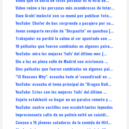
Video que se burla de fotos posadas es el viral de...
Video reúne a las personas más asombrosas de Inter...
Dave Grohl 'molesto' con su mamá por publicar foto...
YouTube: Chofer de bus sorprende a pasajero por su...
Joven comparte versión de "Despacito" en quechua [...
Trabajador no perdió la calma al ser apuntado con ...
10 películas que fueron cambiadas en algunos paíse...
YouTube: mira los mejores 'fails' del último mes [...
Dio a luz en plena calle de Madrid con asistencia ...
Diez películas que fueron cambiadas en algunos paí...
"13 Reasons Why": escucha todo el 'soundtrack' en ...
YouTube: escucha el tema principal de "Dragon Ball...
YouTube: Estos son los mejores 'fails' del último ...
Sujeto estableció su hogar en un paraíso remoto y ...
YouTube: cuatro castillos con escalofriantes leyendas
Impresionante salto de un policía evitó un suicidi...
Conoce a 15 jóvenes catadoras de la comida de Hitl...