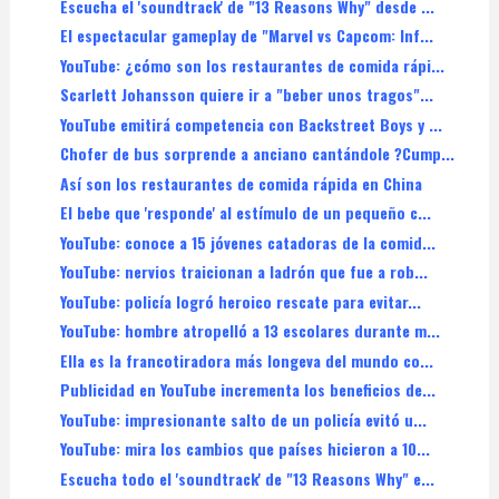
Escucha el 'soundtrack' de "13 Reasons Why" desde ...
El espectacular gameplay de "Marvel vs Capcom: Inf...
YouTube: ¿cómo son los restaurantes de comida rápi...
Scarlett Johansson quiere ir a "beber unos tragos"...
YouTube emitirá competencia con Backstreet Boys y ...
Chofer de bus sorprende a anciano cantándole ?Cump...
Así son los restaurantes de comida rápida en China
El bebe que 'responde' al estímulo de un pequeño c...
YouTube: conoce a 15 jóvenes catadoras de la comid...
YouTube: nervios traicionan a ladrón que fue a rob...
YouTube: policía logró heroico rescate para evitar...
YouTube: hombre atropelló a 13 escolares durante m...
Ella es la francotiradora más longeva del mundo co...
Publicidad en YouTube incrementa los beneficios de...
YouTube: impresionante salto de un policía evitó u...
YouTube: mira los cambios que países hicieron a 10...
Escucha todo el 'soundtrack' de "13 Reasons Why" e...