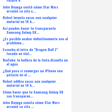
Futuro 4"
John Boyega contó cómo Star Wars
arruinó su cita c...
Robot levanta casas con cualquier
material en 14 h...
Así puedes hacer tu transparente
Samsung Galaxy S8...
¿Es posible acabar definitivamente con el
problema...
Escucha el intro de "Dragon Ball Z"
tocado en viol...
YouTube: la belleza de la tinta disuelta en
el agua
¿Qué pasa si sumerges un iPhone con
potasio en el ...
Robot edifica casas con cualquier
material en 14 h...
Cómo hacer que tu Samsung Galaxy S8
sea transparen...
John Boyega cuenta cómo Star Wars
arruinó su cita ...