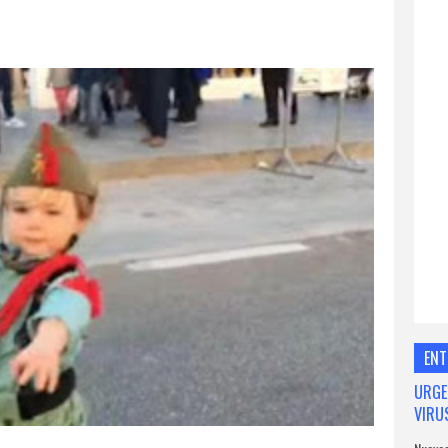
ENT
URGE
VIRU