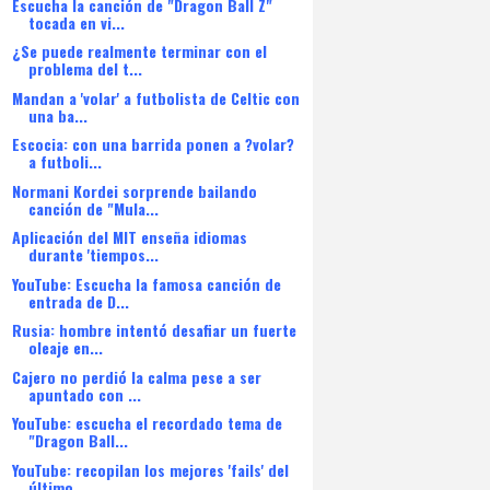
Escucha la canción de "Dragon Ball Z"
tocada en vi...
¿Se puede realmente terminar con el
problema del t...
Mandan a 'volar' a futbolista de Celtic con
una ba...
Escocia: con una barrida ponen a ?volar?
a futboli...
Normani Kordei sorprende bailando
canción de "Mula...
Aplicación del MIT enseña idiomas
durante 'tiempos...
YouTube: Escucha la famosa canción de
entrada de D...
Rusia: hombre intentó desafiar un fuerte
oleaje en...
Cajero no perdió la calma pese a ser
apuntado con ...
YouTube: escucha el recordado tema de
"Dragon Ball...
YouTube: recopilan los mejores 'fails' del
último ...