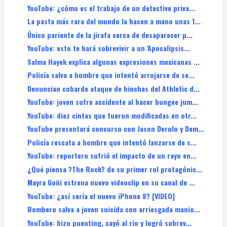
YouTube: ¿cómo es el trabajo de un detective priva...
La pasta más rara del mundo la hacen a mano unas 1...
Único pariente de la jirafa cerca de desaparecer p...
YouTube: esto te hará sobrevivir a un 'Apocalipsis...
Salma Hayek explica algunas expresiones mexicanas ...
Policía salva a hombre que intentó arrojarse de se...
Denuncian cobarde ataque de hinchas del Athletic d...
YouTube: joven sufre accidente al hacer bungee jum...
YouTube: diez cintas que fueron modificadas en otr...
YouTube presentará concurso con Jason Derulo y Dem...
Policía rescata a hombre que intentó lanzarse de s...
YouTube: reportero sufrió el impacto de un rayo en...
¿Qué piensa ?The Rock? de su primer rol protagónic...
Mayra Goñi estrena nuevo videoclip en su canal de ...
YouTube: ¿así sería el nuevo iPhone 8? [VIDEO]
Bombero salva a joven suicida con arriesgada manio...
YouTube: hizo puenting, cayó al río y logró sobrev...