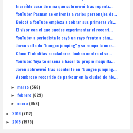
Increíble caso de niña que sobrevivió tras repenti...
YouTube: Pacman se enfrenta a varios personajes de...
Boicot a YouTube empieza a cobrar sus primeras víc...
El visor con el que puedes experimentar el recorri...
YouTube: a periodista le cayó un rayo frente a cám...
Joven salta de "bungee jumping" y se rompe la cuer...
Cómo 11 'cholitas escaladoras' luchan contra el se...
YouTube: Yuya te enseña a hacer tu propio maquilla...
Joven sobrevivió tras accidente en "bungee jumping...
Asombroso recorrido de parkour en la ciudad de hie...
marzo
(568)
►
febrero
(629)
►
enero
(658)
►
2016
(7112)
►
2015
(1978)
►