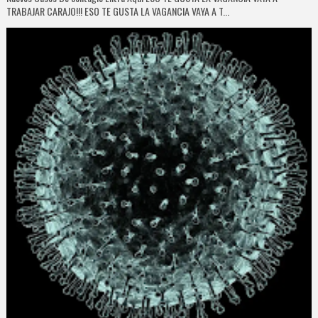
TRABAJAR CARAJO!!! ESO TE GUSTA LA VAGANCIA VAYA A T...