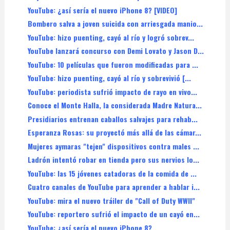
YouTube: ¿así sería el nuevo iPhone 8? [VIDEO]
Bombero salva a joven suicida con arriesgada manio...
YouTube: hizo puenting, cayó al río y logró sobrev...
YouTube lanzará concurso con Demi Lovato y Jason D...
YouTube: 10 películas que fueron modificadas para ...
YouTube: hizo puenting, cayó al río y sobrevivió [...
YouTube: periodista sufrió impacto de rayo en vivo...
Conoce el Monte Halla, la considerada Madre Natura...
Presidiarios entrenan caballos salvajes para rehab...
Esperanza Rosas: su proyectó más allá de las cámar...
Mujeres aymaras "tejen" dispositivos contra males ...
Ladrón intentó robar en tienda pero sus nervios lo...
YouTube: las 15 jóvenes catadoras de la comida de ...
Cuatro canales de YouTube para aprender a hablar i...
YouTube: mira el nuevo tráiler de "Call of Duty WWII"
YouTube: reportero sufrió el impacto de un cayó en...
YouTube: ¿así sería el nuevo iPhone 8?