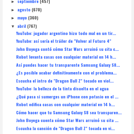
septiembre
(457)
►
agosto
(670)
►
mayo
(360)
►
abril
(767)
▼
YouTube: jugador argentino hizo todo mal en un tir...
YouTube: así sería el tráiler de "Volver al Futuro 4"
John Boyega contó cómo Star Wars arruinó su cita c...
Robot levanta casas con cualquier material en 14 h...
Así puedes hacer tu transparente Samsung Galaxy S8...
¿Es posible acabar definitivamente con el problema...
Escucha el intro de "Dragon Ball Z" tocado en viol...
YouTube: la belleza de la tinta disuelta en el agua
¿Qué pasa si sumerges un iPhone con potasio en el ...
Robot edifica casas con cualquier material en 14 h...
Cómo hacer que tu Samsung Galaxy S8 sea transparen...
John Boyega cuenta cómo Star Wars arruinó su cita ...
Escucha la canción de "Dragon Ball Z" tocada en vi...