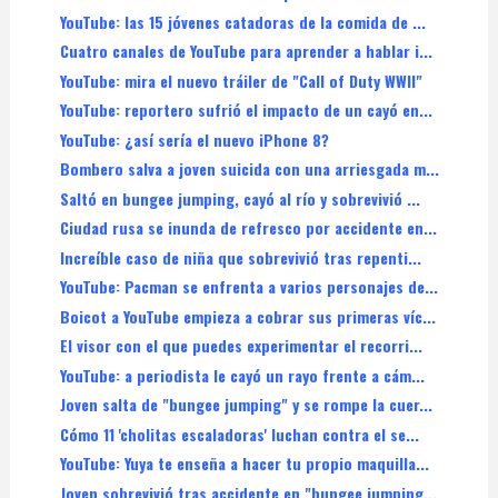
YouTube: las 15 jóvenes catadoras de la comida de ...
Cuatro canales de YouTube para aprender a hablar i...
YouTube: mira el nuevo tráiler de "Call of Duty WWII"
YouTube: reportero sufrió el impacto de un cayó en...
YouTube: ¿así sería el nuevo iPhone 8?
Bombero salva a joven suicida con una arriesgada m...
Saltó en bungee jumping, cayó al río y sobrevivió ...
Ciudad rusa se inunda de refresco por accidente en...
Increíble caso de niña que sobrevivió tras repenti...
YouTube: Pacman se enfrenta a varios personajes de...
Boicot a YouTube empieza a cobrar sus primeras víc...
El visor con el que puedes experimentar el recorri...
YouTube: a periodista le cayó un rayo frente a cám...
Joven salta de "bungee jumping" y se rompe la cuer...
Cómo 11 'cholitas escaladoras' luchan contra el se...
YouTube: Yuya te enseña a hacer tu propio maquilla...
Joven sobrevivió tras accidente en "bungee jumping...