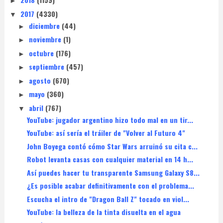
►
2017
(4330)
▼
diciembre
(44)
►
noviembre
(1)
►
octubre
(176)
►
septiembre
(457)
►
agosto
(670)
►
mayo
(360)
►
abril
(767)
▼
YouTube: jugador argentino hizo todo mal en un tir...
YouTube: así sería el tráiler de "Volver al Futuro 4"
John Boyega contó cómo Star Wars arruinó su cita c...
Robot levanta casas con cualquier material en 14 h...
Así puedes hacer tu transparente Samsung Galaxy S8...
¿Es posible acabar definitivamente con el problema...
Escucha el intro de "Dragon Ball Z" tocado en viol...
YouTube: la belleza de la tinta disuelta en el agua