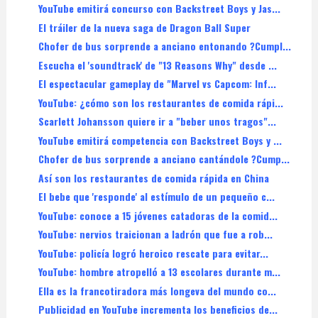
YouTube emitirá concurso con Backstreet Boys y Jas...
El tráiler de la nueva saga de Dragon Ball Super
Chofer de bus sorprende a anciano entonando ?Cumpl...
Escucha el 'soundtrack' de "13 Reasons Why" desde ...
El espectacular gameplay de "Marvel vs Capcom: Inf...
YouTube: ¿cómo son los restaurantes de comida rápi...
Scarlett Johansson quiere ir a "beber unos tragos"...
YouTube emitirá competencia con Backstreet Boys y ...
Chofer de bus sorprende a anciano cantándole ?Cump...
Así son los restaurantes de comida rápida en China
El bebe que 'responde' al estímulo de un pequeño c...
YouTube: conoce a 15 jóvenes catadoras de la comid...
YouTube: nervios traicionan a ladrón que fue a rob...
YouTube: policía logró heroico rescate para evitar...
YouTube: hombre atropelló a 13 escolares durante m...
Ella es la francotiradora más longeva del mundo co...
Publicidad en YouTube incrementa los beneficios de...