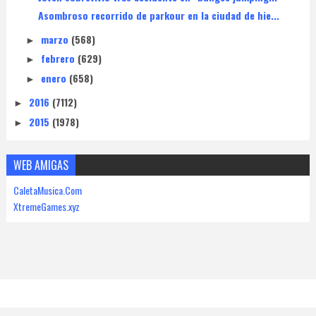
Asombroso recorrido de parkour en la ciudad de hie...
marzo
(568)
►
febrero
(629)
►
enero
(658)
►
2016
(7112)
►
2015
(1978)
►
WEB AMIGAS
CaletaMusica.Com
XtremeGames.xyz