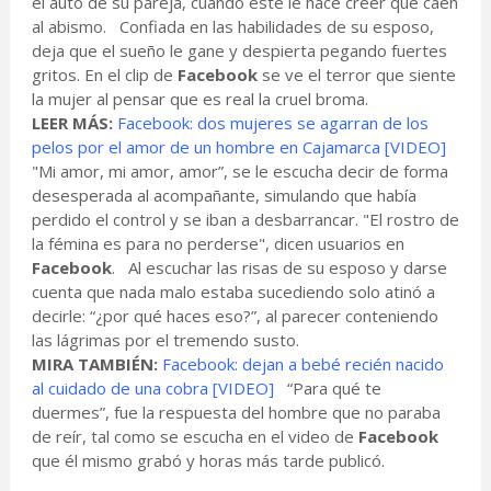
el auto de su pareja, cuando este le hace creer que caen
al abismo. Confiada en las habilidades de su esposo,
deja que el sueño le gane y despierta pegando fuertes
gritos. En el clip de
Facebook
se ve el terror que siente
la mujer al pensar que es real la cruel broma.
LEER MÁS:
Facebook: dos mujeres se agarran de los
pelos por el amor de un hombre en Cajamarca [VIDEO]
"Mi amor, mi amor, amor”, se le escucha decir de forma
desesperada al acompañante, simulando que había
perdido el control y se iban a desbarrancar. "El rostro de
la fémina es para no perderse", dicen usuarios en
Facebook
. Al escuchar las risas de su esposo y darse
cuenta que nada malo estaba sucediendo solo atinó a
decirle: “¿por qué haces eso?”, al parecer conteniendo
las lágrimas por el tremendo susto.
MIRA TAMBIÉN:
Facebook: dejan a bebé recién nacido
al cuidado de una cobra [VIDEO]
“Para qué te
duermes”, fue la respuesta del hombre que no paraba
de reír, tal como se escucha en el video de
Facebook
que él mismo grabó y horas más tarde publicó.