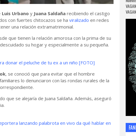
Nuevos
VAGAN
VAGANC
e
Luis Urbano
y
Juana Saldaña
recibiendo el castigo
dos con fuertes chitocazos se ha
viralizado
en redes
tener una relación extramatrimonial.
esde que tienen la relación amorosa con la prima de su
 descuidado su hogar y especialmente a su pequeña.
a donar el peluche de tu ex a un niño [FOTO]
ok
, se conoció que para evitar que el hombre
miliares lo denunciaron con las rondas rurales de la
 correspondiente.
do que se alejaría de Juana Saldaña. Además, aseguró
ia.
eportera lanzando palabrota en vivo da qué hablar en
FAN