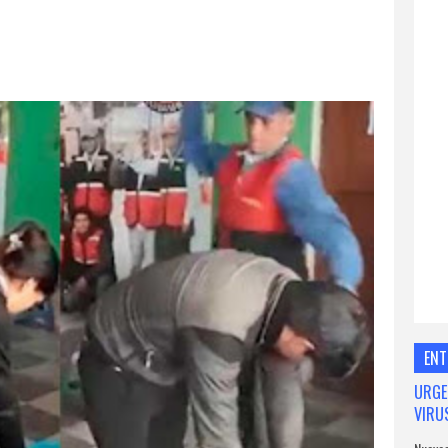
ENT
URGE
VIRU