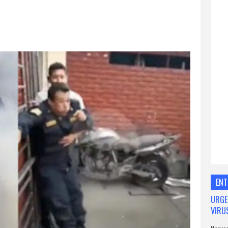
ENT
URGE
VIRU