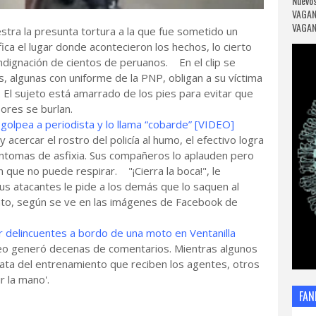
Nuevos
VAGAN
VAGANC
ra la presunta tortura a la que fue sometido un
ica el lugar donde acontecieron los hechos, lo cierto
ndignación de cientos de peruanos. En el clip se
 algunas con uniforme de la PNP, obligan a su víctima
. El sujeto está amarrado de los pies para evitar que
sores se burlan.
golpea a periodista y lo llama “cobarde” [VIDEO]
acercar el rostro del policía al humo, el efectivo logra
íntomas de asfixia. Sus compañeros lo aplauden pero
que no puede respirar. "¡Cierra la boca!", le
us atacantes le pide a los demás que lo saquen al
iento, según se ve en las imágenes de Facebook de
r delincuentes a bordo de una moto en Ventanilla
o generó decenas de comentarios. Mientras algunos
trata del entrenamiento que reciben los agentes, otros
 ir la mano'.
FAN