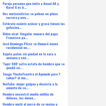
Pareja peruana que imita a Anuel AA y
Karol G es b...
Dos motociclistas se pelean en plena
carrera y uno...
Entérate cuánto azúcar y grasa tienen las
golosina...
Video viral: Singular manera del papa
Francisco pa...
José Domingo Pérez se llamará nueva
residencial en...
Sujeto patea sin piedad en la cara a
anciana y cau...
'Tapir 590' sufre estafa de hombre que se
quedó co...
Tongo ?lucha?contra el Ayuwoki para ?
salvar? al mu...
YouTube: mujer golpea y desviste a la
amante de su...
Hombre encontró medio millón de
dólares, los devue...
Hombre mató al perro de su vecina a