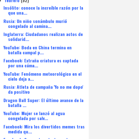
febrero
(92)
▼
Insólito: conoce la increíble razón por la
que una...
Rusia: Un niño sonámbulo murió
congelado al camina...
Inglaterra: Ciudadanos realizan actos de
solidarid...
YouTube: Boda en China termina en
batalla campal p...
Facebook: Extraña criatura es captada
por una cáma...
YouTube: Fenómeno meteorológico en el
cielo deja a...
Rusia: Atleta de campaña 'Yo no me dopo'
da positivo
Dragon Ball Super: El último avance de la
batalla ...
YouTube: Mujer se lanzó al agua
congelada por salv...
Facebook: Mira los divertidos memes tras
medida qu...