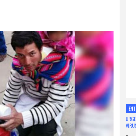
ENT
URGE
VIRU