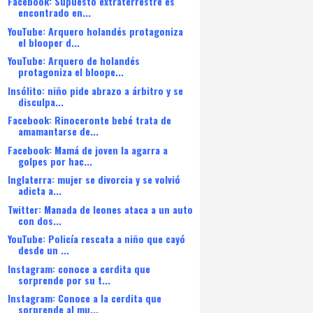
Facebook: Supuesto extraterrestre es
encontrado en...
YouTube: Arquero holandés protagoniza
el blooper d...
YouTube: Arquero de holandés
protagoniza el bloope...
Insólito: niño pide abrazo a árbitro y se
disculpa...
Facebook: Rinoceronte bebé trata de
amamantarse de...
Facebook: Mamá de joven la agarra a
golpes por hac...
Inglaterra: mujer se divorcia y se volvió
adicta a...
Twitter: Manada de leones ataca a un auto
con dos...
YouTube: Policía rescata a niño que cayó
desde un ...
Instagram: conoce a cerdita que
sorprende por su t...
Instagram: Conoce a la cerdita que
sorprende al mu...