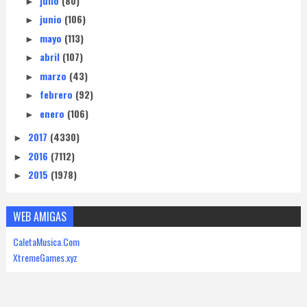
julio
(80)
►
junio
(106)
►
mayo
(113)
►
abril
(107)
►
marzo
(43)
►
febrero
(92)
►
enero
(106)
►
2017
(4330)
►
2016
(7112)
►
2015
(1978)
►
WEB AMIGAS
CaletaMusica.Com
XtremeGames.xyz