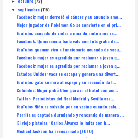
octubre
(72)
►
septiembre
(115)
▼
Facebook: mujer derrotó el cáncer y su anuncio emo...
Mejor jugador de Pokémon Go se convierte en el pri...
YouTube: acusado de violar a niña de siete años re...
Facebook: Quinceañera baila vals con fotografia de...
YouTube: queman vivo a funcionario acusado de secu...
Facebook: mujer es agredida por reclamar a joven q...
Facebook: mujer es agredida por reclamar a joven q...
Estados Unidos: vaca se escapa y genera una divert...
YouTube: gato se mira al espejo y su reacción da l...
Colombia: Mujer pidió Uber para ir al hotel con am...
Twitter: Periodistas del Real Madrid y Sevilla cas...
YouTube: Niño es salvado por su vecino cuando caía...
Perrita es captada durmiendo y roncando de manera ...
'El viejo pistolas': Carlos Álvarez lo imita con h...
Michael Jackson ha reencarnado [FOTO]