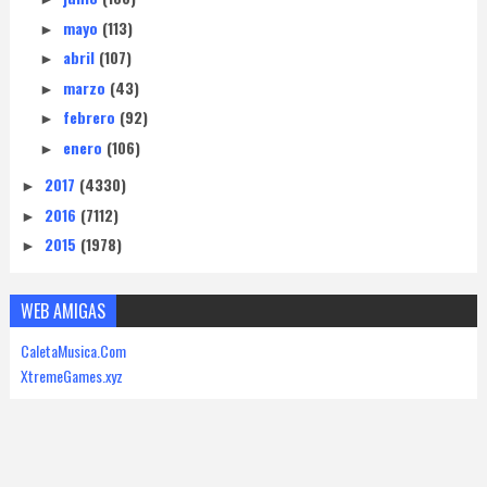
mayo
(113)
►
abril
(107)
►
marzo
(43)
►
febrero
(92)
►
enero
(106)
►
2017
(4330)
►
2016
(7112)
►
2015
(1978)
►
WEB AMIGAS
CaletaMusica.Com
XtremeGames.xyz