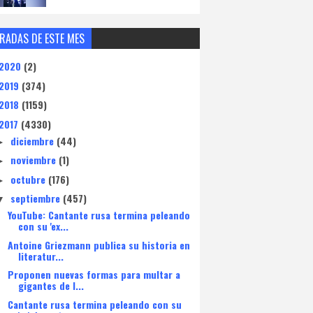
RADAS DE ESTE MES
2020
(2)
2019
(374)
2018
(1159)
2017
(4330)
diciembre
(44)
►
noviembre
(1)
►
octubre
(176)
►
septiembre
(457)
▼
YouTube: Cantante rusa termina peleando
con su 'ex...
Antoine Griezmann publica su historia en
literatur...
Proponen nuevas formas para multar a
gigantes de I...
Cantante rusa termina peleando con su