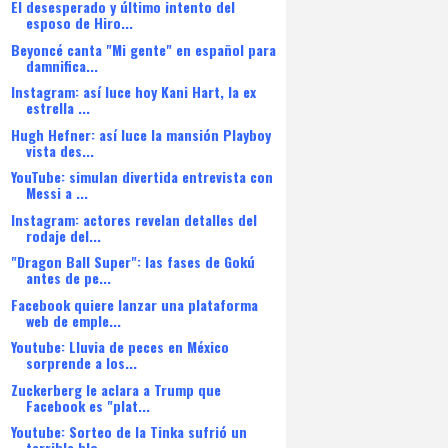
El desesperado y último intento del
esposo de Hiro...
Beyoncé canta "Mi gente" en español para
damnifica...
Instagram: así luce hoy Kani Hart, la ex
estrella ...
Hugh Hefner: así luce la mansión Playboy
vista des...
YouTube: simulan divertida entrevista con
Messi a ...
Instagram: actores revelan detalles del
rodaje del...
"Dragon Ball Super": las fases de Gokú
antes de pe...
Facebook quiere lanzar una plataforma
web de emple...
Youtube: Lluvia de peces en México
sorprende a los...
Zuckerberg le aclara a Trump que
Facebook es "plat...
Youtube: Sorteo de la Tinka sufrió un
terrible blo...