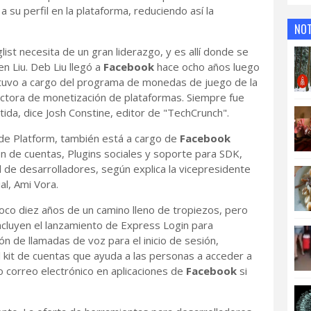
 su perfil en la plataforma, reduciendo así la
NOT
ist necesita de un gran liderazgo, y es allí donde se
en Liu. Deb Liu llegó a
Facebook
hace ocho años luego
stuvo a cargo del programa de monedas de juego de la
rectora de monetización de plataformas. Siempre fue
ida, dice Josh Constine, editor de "TechCrunch".
 de Platform, también está a cargo de
Facebook
ión de cuentas, Plugins sociales y soporte para SDK,
 de desarrolladores, según explica la vicepresidente
al, Ami Vora.
oco diez años de un camino lleno de tropiezos, pero
ncluyen el lanzamiento de Express Login para
ón de llamadas de voz para el inicio de sesión,
el kit de cuentas que ayuda a las personas a acceder a
o correo electrónico en aplicaciones de
Facebook
si