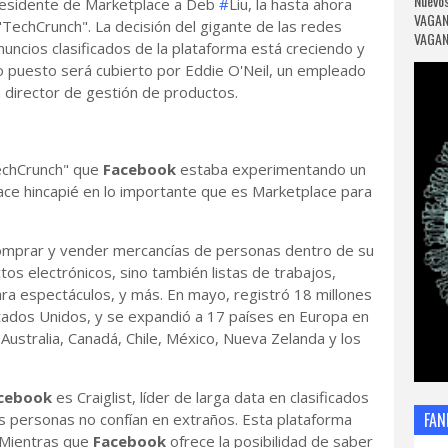
Nuevos
esidente de Marketplace a Deb
#
Liu, la hasta ahora
VAGAN
 "TechCrunch". La decisión del gigante de las redes
VAGANC
nuncios clasificados de la plataforma está creciendo y
 puesto será cubierto por Eddie O'Neil, un empleado
 director de gestión de productos.
echCrunch" que
Facebook
estaba experimentando un
ace hincapié en lo importante que es Marketplace para
omprar y vender mercancías de personas dentro de su
os electrónicos, sino también listas de trabajos,
ara espectáculos, y más. En mayo, registró 18 millones
tados Unidos, y se expandió a 17 países en Europa en
ustralia, Canadá, Chile, México, Nueva Zelanda y los
cebook
es Craiglist, líder de larga data en clasificados
FAN
as personas no confían en extraños. Esta plataforma
. Mientras que
Facebook
ofrece la posibilidad de saber