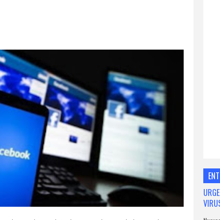
ENT
URGE
VIRU