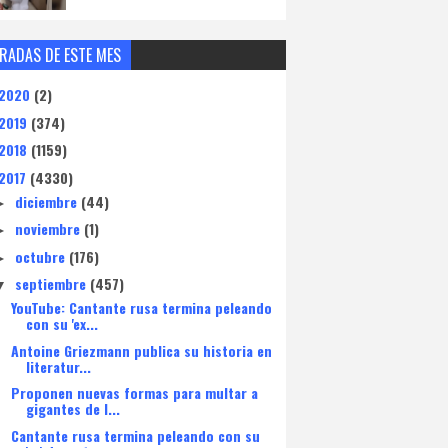
RADAS DE ESTE MES
2020
(2)
2019
(374)
2018
(1159)
2017
(4330)
diciembre
(44)
►
noviembre
(1)
►
octubre
(176)
►
septiembre
(457)
▼
YouTube: Cantante rusa termina peleando
con su 'ex...
Antoine Griezmann publica su historia en
literatur...
Proponen nuevas formas para multar a
gigantes de I...
Cantante rusa termina peleando con su