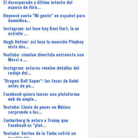
El desesperado y último intento del
esposo de Hiro...
Beyoncé canta "Mi gente" en español para
damnifica...
Instagram: así luce hoy Kani Hart, la ex
estrella ...
Hugh Hefner: así luce la mansión Playboy
vista des...
YouTube: simulan divertida entrevista con
Messi a ...
Instagram: actores revelan detalles del
rodaje del...
"Dragon Ball Super": las fases de Gokú
antes de pe...
Facebook quiere lanzar una plataforma
web de emple...
Youtube: Lluvia de peces en México
sorprende a los...
Zuckerberg le aclara a Trump que
Facebook es "plat...
Youtube: Sorteo de la Tinka sufrió un
terrible blo...