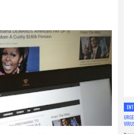
ENT
URGE
VIRU