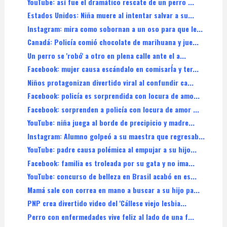
YouTube: así fue el dramático rescate de un perro ...
Estados Unidos: Niña muere al intentar salvar a su...
Instagram: mira como sobornan a un oso para que le...
Canadá: Policía comió chocolate de marihuana y jue...
Un perro se 'robó' a otro en plena calle ante el a...
Facebook: mujer causa escándalo en comisarÍa y ter...
Niños protagonizan divertido viral al confundir ca...
Facebook: policía es sorprendida con locura de amo...
Facebook: sorprenden a policía con locura de amor ...
YouTube: niña juega al borde de precipicio y madre...
Instagram: Alumno golpeó a su maestra que regresab...
YouTube: padre causa polémica al empujar a su hijo...
Facebook: familia es troleada por su gata y no ima...
YouTube: concurso de belleza en Brasil acabó en es...
Mamá sale con correa en mano a buscar a su hijo pa...
PNP crea divertido video del 'Cállese viejo lesbia...
Perro con enfermedades vive feliz al lado de una f...