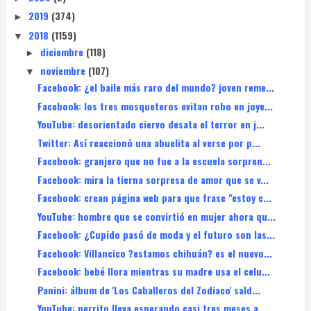
2019
(374)
►
2018
(1159)
▼
diciembre
(118)
►
noviembre
(107)
▼
Facebook: ¿el baile más raro del mundo? joven reme...
Facebook: los tres mosqueteros evitan robo en joye...
YouTube: desorientado ciervo desata el terror en j...
Twitter: Así reaccionó una abuelita al verse por p...
Facebook: granjero que no fue a la escuela sorpren...
Facebook: mira la tierna sorpresa de amor que se v...
Facebook: crean página web para que frase "estoy c...
YouTube: hombre que se convirtió en mujer ahora qu...
Facebook: ¿Cupido pasó de moda y el futuro son las...
Facebook: Villancico ?estamos chihuán? es el nuevo...
Facebook: bebé llora mientras su madre usa el celu...
Panini: álbum de 'Los Caballeros del Zodiaco' sald...
YouTube: perrito lleva esperando casi tres meses a...