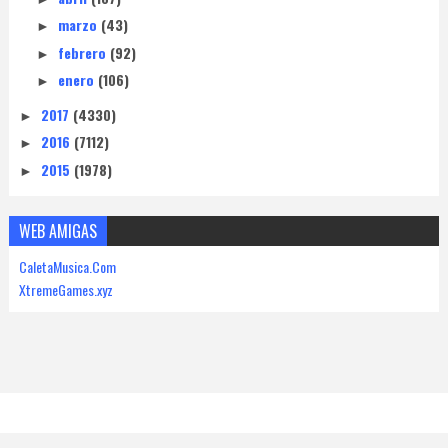
marzo
(43)
►
febrero
(92)
►
enero
(106)
►
2017
(4330)
►
2016
(7112)
►
2015
(1978)
►
WEB AMIGAS
CaletaMusica.Com
XtremeGames.xyz