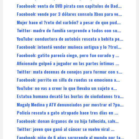
Facebook: venta de DVD pirata con capítulos de Bad...
Facebook: vende por 3 dólares consola Xbox para ve...
Mujer hace el ?reto del carbón? a pesar de que pud...
Twitter: madre de familia sorprende a todos con su...
YouTube: conductora de autobús rescata a bebita pe...
Facebook: intentó vender muñeca antigua y lo ?trol...
Facebook: gatito parecía ciego, pero fue curado y ...
Aficionado golpeó a jugador en las partes íntimas ...
Twitter: mata decenas de conejos para formar con s...
Facebook: perrito en silla de ruedas se emociona a...
YouTube: no vas a creer lo que llevaba un sujeto e...
Estatua humana desató las burlas de ciudadanos tra...
Magaly Medina y ATV denunciados por mostrar el ?pa...
Policía rescata a gato atrapado hace tres días en ...
Facebook: donan órganos de su hija fallecida, salv...
Twitter: joven que ganó al cáncer se vuelve viral ...
Facebook: niño de 6 años sorprende al mundo por ta...