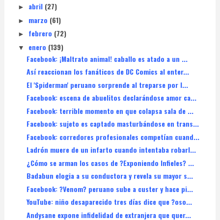
abril
(27)
►
marzo
(61)
►
febrero
(72)
►
enero
(139)
▼
Facebook: ¡Maltrato animal! caballo es atado a un ...
Así reaccionan los fanáticos de DC Comics al enter...
El 'Spiderman' peruano sorprende al treparse por l...
Facebook: escena de abuelitos declarándose amor ca...
Facebook: terrible momento en que colapsa sala de ...
Facebook: sujeto es captado masturbándose en trans...
Facebook: corredores profesionales competían cuand...
Ladrón muere de un infarto cuando intentaba robarl...
¿Cómo se arman los casos de ?Exponiendo Infieles? ...
Badabun elogia a su conductora y revela su mayor s...
Facebook: ?Venom? peruano sube a custer y hace pi...
YouTube: niño desaparecido tres días dice que ?oso...
Andysane expone infidelidad de extranjera que quer...