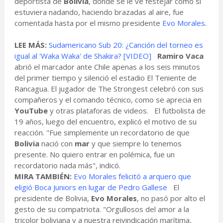
deportista de
Bolivia
, donde se le ve festejar como si
estuviera nadando, haciendo brazadas al aire, fue
comentada hasta por el mismo presidente
Evo Morales
.
LEE MÁS:
Sudamericano Sub 20: ¿Canción del torneo es
igual al 'Waka Waka' de Shakira? [VIDEO]
Ramiro Vaca
abrió el marcador ante Chile apenas a los seis minutos
del primer tiempo y silenció el estadio El Teniente de
Rancagua. El jugador de The Strongest celebró con sus
compañeros y el comando técnico, como se aprecia en
YouTube
y otras plataforas de videos. El futbolista de
19 años, luego del encuentro, explicó el motivo de su
reacción. "Fue simplemente un recordatorio de que
Bolivia
nació con
mar
y que siempre lo tenemos
presente. No quiero entrar en polémica, fue un
recordatorio nada más", indicó.
MIRA TAMBIÉN:
Evo Morales felicitó a arquero que
eligió Boca Juniors en lugar de Pedro Gallese
El
presidente de Bolivia,
Evo Morales
, no pasó por alto el
gesto de su compatriota. "Orgullosos del amor a la
tricolor boliviana y a nuestra reivindicación marítima,