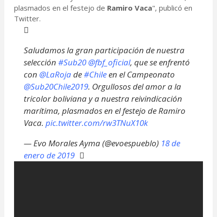
plasmados en el festejo de
Ramiro Vaca
", publicó en
Twitter.
Saludamos la gran participación de nuestra
selección
#Sub20
@fbf_oficial
, que se enfrentó
con
@LaRoja
de
#Chile
en el Campeonato
@Sub20Chile2019
. Orgullosos del amor a la
tricolor boliviana y a nuestra reivindicación
marítima, plasmados en el festejo de Ramiro
Vaca.
pic.twitter.com/rw3TNuX10k
— Evo Morales Ayma (@evoespueblo)
18 de
enero de 2019