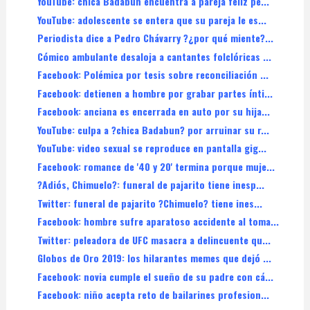
YouTube: chica Badabun encuentra a pareja feliz pe...
YouTube: adolescente se entera que su pareja le es...
Periodista dice a Pedro Chávarry ?¿por qué miente?...
Cómico ambulante desaloja a cantantes folclóricas ...
Facebook: Polémica por tesis sobre reconciliación ...
Facebook: detienen a hombre por grabar partes ínti...
Facebook: anciana es encerrada en auto por su hija...
YouTube: culpa a ?chica Badabun? por arruinar su r...
YouTube: video sexual se reproduce en pantalla gig...
Facebook: romance de '40 y 20' termina porque muje...
?Adiós, Chimuelo?: funeral de pajarito tiene inesp...
Twitter: funeral de pajarito ?Chimuelo? tiene ines...
Facebook: hombre sufre aparatoso accidente al toma...
Twitter: peleadora de UFC masacra a delincuente qu...
Globos de Oro 2019: los hilarantes memes que dejó ...
Facebook: novia cumple el sueño de su padre con cá...
Facebook: niño acepta reto de bailarines profesion...