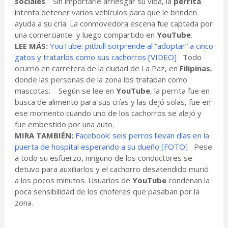
sociales
. Sin importarle arriesgar su vida, la
perrita
intenta detener varios vehículos para que le brinden
ayuda a su cría. La conmovedora escena fue captada por
una comerciante y luego compartido en
YouTube
.
LEE MÁS:
YouTube: pitbull sorprende al “adoptar” a cinco
gatos y tratarlos como sus cachorros [VIDEO]
Todo
ocurrió en carretera de la ciudad de La Paz, en
Filipinas
,
donde las personas de la zona los trataban como
mascotas. Según se lee en
YouTube
, la perrita fue en
busca de alimento para sus crías y las dejó solas, fue en
ese momento cuando uno de los cachorros se alejó y
fue embestido por una auto.
MIRA TAMBIÉN:
Facebook: seis perros llevan días en la
puerta de hospital esperando a su dueño [FOTO]
Pese
a todo su esfuerzo, ninguno de los conductores se
detuvo para auxiliarlos y el cachorro desatendido murió
a los pocos minutos. Usuarios de
YouTube
condenan la
poca sensibilidad de los choferes que pasaban por la
zona.