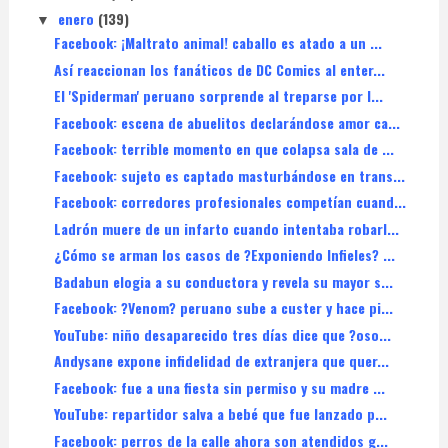
enero
(139)
▼
Facebook: ¡Maltrato animal! caballo es atado a un ...
Así reaccionan los fanáticos de DC Comics al enter...
El 'Spiderman' peruano sorprende al treparse por l...
Facebook: escena de abuelitos declarándose amor ca...
Facebook: terrible momento en que colapsa sala de ...
Facebook: sujeto es captado masturbándose en trans...
Facebook: corredores profesionales competían cuand...
Ladrón muere de un infarto cuando intentaba robarl...
¿Cómo se arman los casos de ?Exponiendo Infieles? ...
Badabun elogia a su conductora y revela su mayor s...
Facebook: ?Venom? peruano sube a custer y hace pi...
YouTube: niño desaparecido tres días dice que ?oso...
Andysane expone infidelidad de extranjera que quer...
Facebook: fue a una fiesta sin permiso y su madre ...
YouTube: repartidor salva a bebé que fue lanzado p...
Facebook: perros de la calle ahora son atendidos g...