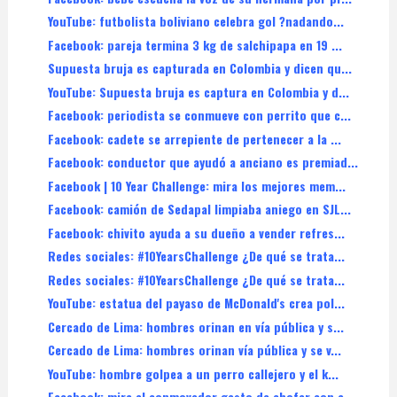
YouTube: futbolista boliviano celebra gol ?nadando...
Facebook: pareja termina 3 kg de salchipapa en 19 ...
Supuesta bruja es capturada en Colombia y dicen qu...
YouTube: Supuesta bruja es captura en Colombia y d...
Facebook: periodista se conmueve con perrito que c...
Facebook: cadete se arrepiente de pertenecer a la ...
Facebook: conductor que ayudó a anciano es premiad...
Facebook | 10 Year Challenge: mira los mejores mem...
Facebook: camión de Sedapal limpiaba aniego en SJL...
Facebook: chivito ayuda a su dueño a vender refres...
Redes sociales: #10YearsChallenge ¿De qué se trata...
Redes sociales: #10YearsChallenge ¿De qué se trata...
YouTube: estatua del payaso de McDonald's crea pol...
Cercado de Lima: hombres orinan en vía pública y s...
Cercado de Lima: hombres orinan vía pública y se v...
YouTube: hombre golpea a un perro callejero y el k...
Facebook: mira el conmovedor gesto de chofer con a...