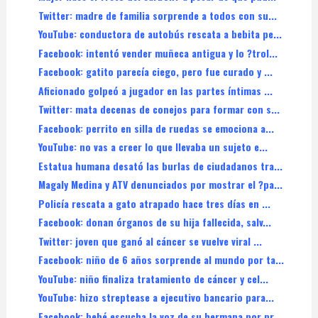
Twitter: madre de familia sorprende a todos con su...
YouTube: conductora de autobús rescata a bebita pe...
Facebook: intentó vender muñeca antigua y lo ?trol...
Facebook: gatito parecía ciego, pero fue curado y ...
Aficionado golpeó a jugador en las partes íntimas ...
Twitter: mata decenas de conejos para formar con s...
Facebook: perrito en silla de ruedas se emociona a...
YouTube: no vas a creer lo que llevaba un sujeto e...
Estatua humana desató las burlas de ciudadanos tra...
Magaly Medina y ATV denunciados por mostrar el ?pa...
Policía rescata a gato atrapado hace tres días en ...
Facebook: donan órganos de su hija fallecida, salv...
Twitter: joven que ganó al cáncer se vuelve viral ...
Facebook: niño de 6 años sorprende al mundo por ta...
YouTube: niño finaliza tratamiento de cáncer y cel...
YouTube: hizo streptease a ejecutivo bancario para...
Facebook: bebé escucha la voz de su hermana por pr...